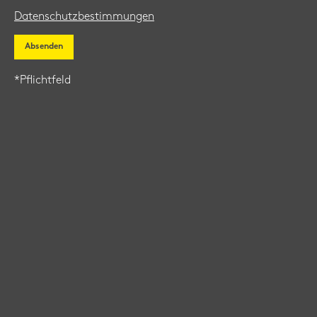
Da­ten­schutz­be­stim­mun­gen
*Pflicht­feld