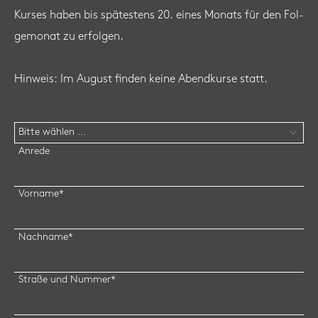
Kur­ses haben bis spä­tes­tens 20. eines Mo­nats für den Fol­
ge­mo­nat zu er­fol­gen.
Hin­weis: Im Au­gust fin­den keine Abend­kur­se statt.
Anrede
Vorname
*
Nachname
*
Straße und Nummer
*