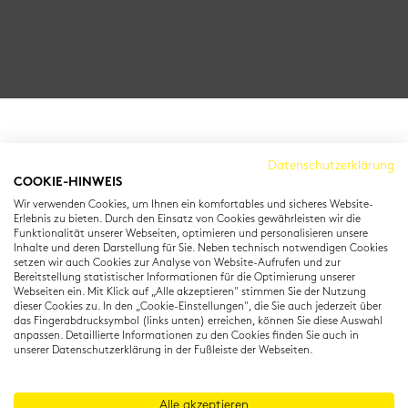
Cambridge Institut
Datenschutzerklärung
COOKIE-HINWEIS
Residenzstraße 22
Wir verwenden Cookies, um Ihnen ein komfortables und sicheres Website-
80333 München
Erlebnis zu bieten. Durch den Einsatz von Cookies gewährleisten wir die
T: +49 (0) 89 22 11 15
Funktionalität unserer Webseiten, optimieren und personalisieren unsere
Inhalte und deren Darstellung für Sie. Neben technisch notwendigen Cookies
info@cambridgeinstitut.de
setzen wir auch Cookies zur Analyse von Website-Aufrufen und zur
www.cambridgeinstitut.de
Bereitstellung statistischer Informationen für die Optimierung unserer
Webseiten ein. Mit Klick auf „Alle akzeptieren" stimmen Sie der Nutzung
dieser Cookies zu. In den „Cookie-Einstellungen", die Sie auch jederzeit über
das Fingerabdrucksymbol (links unten) erreichen, können Sie diese Auswahl
anpassen. Detaillierte Informationen zu den Cookies finden Sie auch in
unserer Datenschutzerklärung in der Fußleiste der Webseiten.
Alle akzeptieren