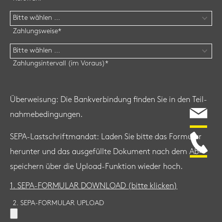
Zahlungsweise
*
Zahlungsintervall (im Voraus)
*
Über­wei­sung: Die Bank­ver­bin­dung fin­den Sie in den Teil­
nah­me­be­din­gun­gen.
SEPA-​Lastschriftmandat: Laden Sie bitte das For­mu­lar
her­un­ter und das aus­ge­füll­te Do­ku­ment nach dem Ab­
spei­chern über die Upload-​Funktion wie­der hoch.
1. SEPA-​FORMULAR DOWN­LOAD (bitte kli­cken)
2. SEPA-FORMULAR UPLOAD