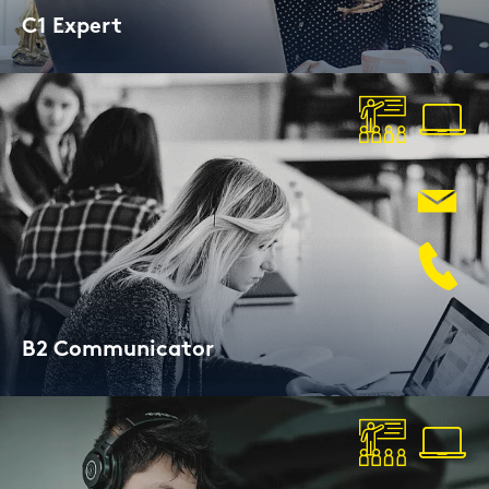
C1 Ex­pert
Lan­gu­ga­geCert ESOL
B2 Com­mu­ni­ca­tor
Lan­gu­ga­geCert ESOL