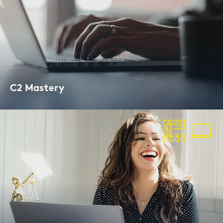
C2 Mas­tery
Lan­gu­ga­geCert ESOL