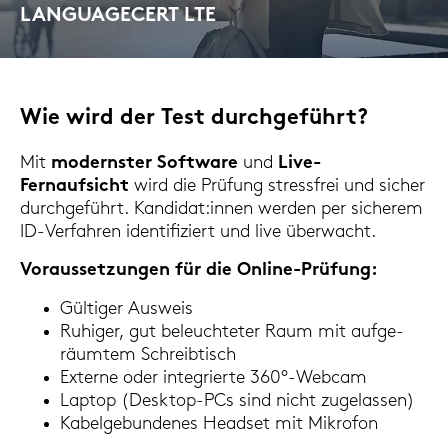
LAN­GUAGECERT LTE
Lan­guageCert Test of Eng­lish
Wie wird der Test durch­ge­führt?
Mit
mo­derns­ter Soft­ware
und
Live-​
Fernaufsicht
wird die Prü­fung stress­frei und si­cher
durch­ge­führt. Kan­di­dat:innen wer­den per si­che­rem
ID-​Verfahren iden­ti­fi­ziert und live über­wacht.
Vor­aus­set­zun­gen für die Online-​Prüfung:
Gül­ti­ger Aus­weis
Ru­hi­ger, gut be­leuch­te­ter Raum mit auf­ge­
räum­tem Schreib­tisch
Ex­ter­ne oder in­te­grier­te 360°-​Webcam
Lap­top (Desktop-​PCs sind nicht zu­ge­las­sen)
Ka­bel­ge­bun­de­nes Head­set mit Mi­kro­fon