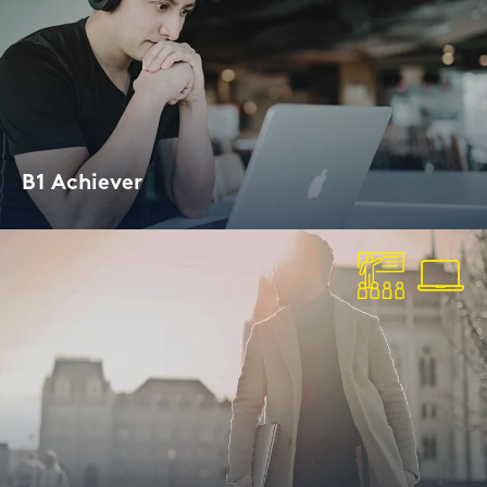
B1 Achie­ver
Lan­gu­ga­geCert ESOL