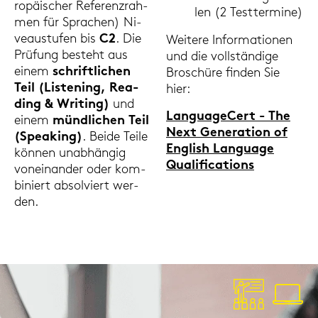
ro­päi­scher Re­fe­renz­rah­
len (2 Test­ter­mi­ne)
men für Spra­chen) Ni­
veau­stu­fen bis
C2
. Die
Wei­te­re In­for­ma­tio­nen
Prü­fung be­steht aus
und die voll­stän­di­ge
einem
schrift­li­chen
Bro­schü­re fin­den Sie
Teil (Lis­te­ning, Rea­
hier:
ding & Wri­ting)
und
Lan­guageCert - The
einem
münd­li­chen Teil
Next Ge­ne­ra­ti­on of
(Spea­king)
. Beide Teile
Eng­lish Lan­guage
kön­nen un­ab­hän­gig
Qua­li­fi­ca­ti­ons
von­ein­an­der oder kom­
bi­niert ab­sol­viert wer­
den.