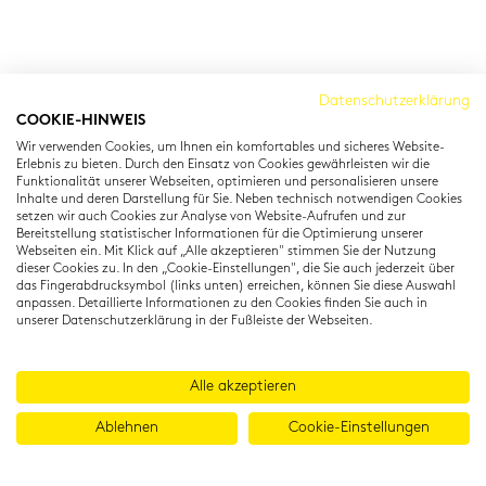
Cambridge Institut
Datenschutzerklärung
COOKIE-HINWEIS
Residenzstraße 22
Wir verwenden Cookies, um Ihnen ein komfortables und sicheres Website-
80333 München
Erlebnis zu bieten. Durch den Einsatz von Cookies gewährleisten wir die
T: +49 (0) 89 22 11 15
Funktionalität unserer Webseiten, optimieren und personalisieren unsere
Inhalte und deren Darstellung für Sie. Neben technisch notwendigen Cookies
info@cambridgeinstitut.de
setzen wir auch Cookies zur Analyse von Website-Aufrufen und zur
www.cambridgeinstitut.de
Bereitstellung statistischer Informationen für die Optimierung unserer
Webseiten ein. Mit Klick auf „Alle akzeptieren" stimmen Sie der Nutzung
dieser Cookies zu. In den „Cookie-Einstellungen", die Sie auch jederzeit über
das Fingerabdrucksymbol (links unten) erreichen, können Sie diese Auswahl
anpassen. Detaillierte Informationen zu den Cookies finden Sie auch in
unserer Datenschutzerklärung in der Fußleiste der Webseiten.
Alle akzeptieren
Ablehnen
Cookie-Einstellungen