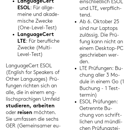
Lan­guageCert
ein­schließ­lich ESOL
ESOL
: Für all­ge­
und LTE, ver­pflich­
mei­ne und aka­de­
tend.
mi­sche Zwe­cke
Ab 6. Ok­to­ber 25
(One-​Level-Test)
sind nur Lap­tops
Lan­guageCert
zu­läs­sig. Die Prü­
LTE
: Für be­ruf­li­che
fung kann nicht an
Zwe­cke (Multi-​
einem Desktop-​PC
Level-Test)
ge­schrie­ben wer­
den.
Lan­guageCert ESOL
LTE Prü­fun­gen: Bu­
(Eng­lish for Spe­a­kers of
chung aller 3 Mo­
Other Lan­guages) Prü­
du­le in einem Go (1
fun­gen rich­ten sich an
Bu­chung - 1 Test­
alle, die in einem eng­
ter­min)
lisch­spra­chi­gen Um­feld
ESOL Prü­fun­gen:
stu­die­ren, ar­bei­ten
Ge­trenn­te Bu­
oder
rei­sen
möch­ten.
chung von schrift­
Sie um­fas­sen die sechs
li­chen und münd­li­
GER (Ge­mein­sa­mer eu­
chen Prü­fungs­tei­