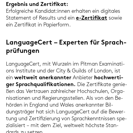
Er­geb­nis und Zer­ti­fi­kat:
Er­folg­rei­che Kan­di­dat:innen er­hal­ten ein di­gi­ta­les
State­ment of Re­sults und ein
e-​Zertifikat
sowie
ein Zer­ti­fi­kat in Pa­pier­form.
Lan­guageCert – Ex­per­ten für Sprach­
prü­fun­gen
Lan­guageCert, mit Wur­zeln im Pit­man Ex­ami­na­ti­
ons In­sti­tu­te und der City & Guilds of Lon­don, ist
ein
welt­weit an­er­kann­ter
An­bie­ter
hoch­wer­ti­
ger Sprach­qua­li­fi­ka­tio­nen.
Die Zer­ti­fi­ka­te ge­nie­
ßen das Ver­trau­en zahl­rei­cher Hoch­schu­len, Or­ga­
ni­sa­tio­nen und Re­gie­rungs­stel­len. Als von den Be­
hör­den in Eng­land und Wales an­er­kann­ter Bil­
dungs­trä­ger hat sich Lan­guageCert auf die Be­wer­
tung und Zer­ti­fi­zie­rung von Sprach­kennt­nis­sen spe­
zia­li­siert – mit dem Ziel, welt­weit höchs­te Stan­
dards zu set­zen.