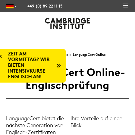
+49 (0) 89 22 11 15
Sprach­tests & Zer­ti­fi­ka­te
Lan­guageCert On­line
Lan­guageCert Online-​
Englischprüfung
Lan­guageCert bie­tet die
Ihre Vor­tei­le auf einen
nächs­te Ge­ne­ra­ti­on von
Blick
Englisch-​Zertifikaten