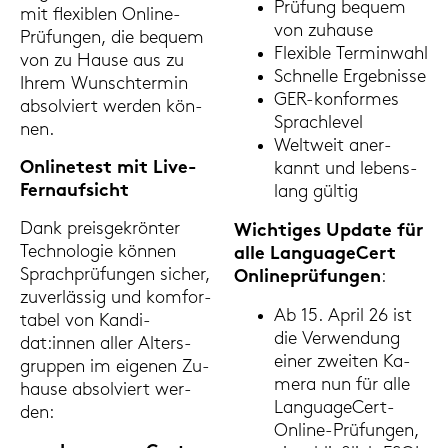
Prü­fung be­quem
mit fle­xi­blen Online-​
von zu­hau­se
Prüfungen, die be­quem
Fle­xi­ble Ter­min­wahl
von zu Hause aus zu
Schnel­le Er­geb­nis­se
Ihrem Wunsch­ter­min
GER-​konformes
ab­sol­viert wer­den kön­
Sprach­le­vel
nen.
Welt­weit an­er­
On­line­test mit Live-​
kannt und le­bens­
Fernaufsicht
lang gül­tig
Dank preis­ge­krön­ter
Wich­ti­ges Up­date für
Tech­no­lo­gie kön­nen
alle Lan­guageCert
Sprach­prü­fun­gen si­cher,
On­line­prü­fun­gen
:
zu­ver­läs­sig und kom­for­
Ab 15. April 26 ist
ta­bel von Kan­di­
die Ver­wen­dung
dat:innen aller Al­ters­
einer zwei­ten Ka­
grup­pen im ei­ge­nen Zu­
me­ra nun für alle
hau­se ab­sol­viert wer­
LanguageCert-​
den:
Online-Prüfungen,