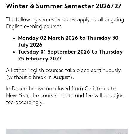
Win­ter & Sum­mer Se­mes­ter 2026/27
The fol­lo­wing se­mes­ter dates apply to all on­go­ing
Eng­lish evening cour­ses
Mon­day 02 March 2026 to Thurs­day 30
July 2026
Tu­es­day 01 Sep­tem­ber 2026 to Thurs­day
25 Fe­bru­ary 2027
All other Eng­lish cour­ses take place con­ti­nuous­ly
(wit­hout a break in Au­gust).
In Decem­ber we are clo­sed from Christ­mas to
New Year, the cour­se month and fee will be ad­jus­
ted ac­cor­din­gly.