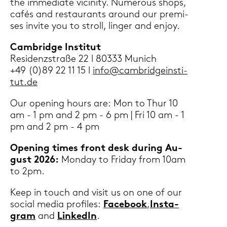
the im­me­dia­te vi­cini­ty. Numerous shops,
cafés and re­stau­rants around our pre­mi­
ses in­vi­te you to stroll, lin­ger and enjoy.
Cam­bridge In­sti­tut
Re­si­denz­stra­ße 22 l 80333 Mu­nich
+49 (0)89 22 11 15 l
info@cam­brid­ge­in­sti­
tut.de
Our ope­ning hours are: Mon to Thur 10
am - 1 pm and 2 pm - 6 pm | Fri 10 am - 1
pm and 2 pm - 4 pm
Ope­ning times front desk du­ring Au­
gust 2026:
Mon­day to Fri­day from 10am
to 2pm.
Keep in touch and visit us on one of our
so­cial media pro­files:
Face­book
,
In­sta­
gram
and
Lin­ke­dIn
.