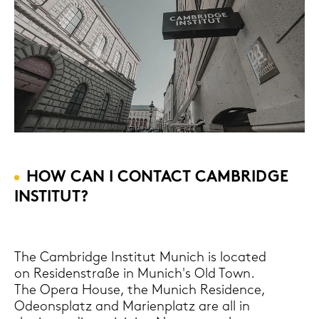
HOW CAN I CON­TACT CAM­BRIDGE
IN­STI­TUT?
The Cam­bridge In­sti­tut Mu­nich is lo­ca­ted
on Re­si­den­stra­ße in Mu­nich's Old Town.
The Opera House, the Mu­nich Re­si­dence,
Ode­ons­platz and Ma­ri­en­platz are all in