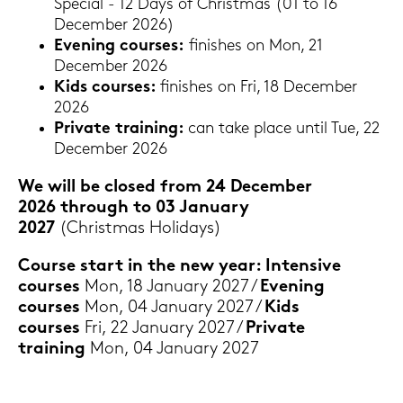
Spe­cial - 12 Days of Christ­mas (01 to 16
Decem­ber 2026)
Evening cour­ses:
fi­nis­hes on Mon, 21
Decem­ber 2026
Kids cour­ses:
fi­nis­hes on Fri, 18 Decem­ber
2026
Pri­va­te trai­ning:
can take place until Tue, 22
Decem­ber 2026
We will be clo­sed from 24 Decem­ber
2026 through to 03 Ja­nu­ary
2027
(Christ­mas Ho­li­days)
Cour­se start in the new year: In­ten­si­ve
cour­ses
Mon, 18 Ja­nu­ary 2027 /
Evening
cour­ses
Mon, 04 Ja­nu­ary 2027 /
Kids
cour­ses
Fri, 22 Ja­nu­ary 2027 /
Pri­va­te
trai­ning
Mon, 04 Ja­nu­ary 2027