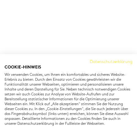
Cambridge Institut
Datenschutzerklärung
COOKIE-HINWEIS
Residenzstraße 22
Wir verwenden Cookies, um Ihnen ein komfortables und sicheres Website-
80333 München
Erlebnis zu bieten. Durch den Einsatz von Cookies gewährleisten wir die
T: +49 (0) 89 22 11 15
Funktionalität unserer Webseiten, optimieren und personalisieren unsere
Inhalte und deren Darstellung für Sie. Neben technisch notwendigen Cookies
info@cambridgeinstitut.de
setzen wir auch Cookies zur Analyse von Website-Aufrufen und zur
www.cambridgeinstitut.de
Bereitstellung statistischer Informationen für die Optimierung unserer
Webseiten ein. Mit Klick auf „Alle akzeptieren" stimmen Sie der Nutzung
dieser Cookies zu. In den „Cookie-Einstellungen", die Sie auch jederzeit über
das Fingerabdrucksymbol (links unten) erreichen, können Sie diese Auswahl
anpassen. Detaillierte Informationen zu den Cookies finden Sie auch in
unserer Datenschutzerklärung in der Fußleiste der Webseiten.