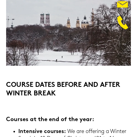
COUR­SE DATES BE­FO­RE AND AFTER
WIN­TER BREAK
Cour­ses at the end of the year:
In­ten­si­ve cour­ses:
We are of­fe­ring a Win­ter