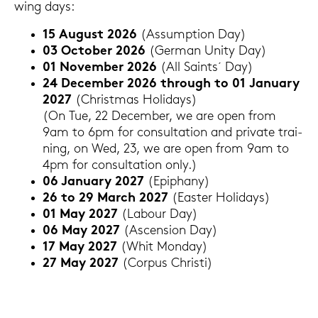
wing days:
15 Au­gust 2026
(As­sump­ti­on Day)
03 Oc­to­ber 2026
(Ger­man Unity Day)
01 No­vem­ber 2026
(All Saints´ Day)
24 Decem­ber 2026 through to 01 Ja­nu­ary
2027
(Christ­mas Ho­li­days)
(On Tue, 22 Decem­ber, we are open from
9am to 6pm for con­sul­ta­ti­on and pri­va­te trai­
ning, on Wed, 23, we are open from 9am to
4pm for con­sul­ta­ti­on only.)
06 Ja­nu­ary 2027
(Epi­pha­ny)
26 to 29 March 2027
(Eas­ter Ho­li­days)
01 May 2027
(La­bour Day)
06 May 2027
(Ascen­si­on Day)
17 May 2027
(Whit Mon­day)
27 May 2027
(Cor­pus Chris­ti)