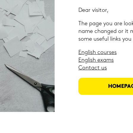
Dear vi­si­tor,
The page you are loo­
name chan­ged or it ma
some use­ful links you
Eng­lish cour­ses
Eng­lish exams
Con­tact us
HOME­PA