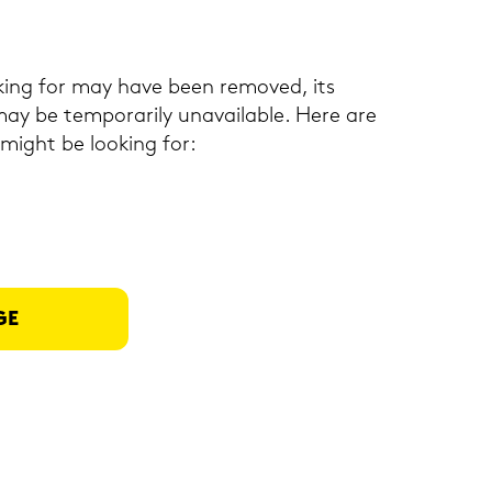
king for may have been re­mo­ved, its
y be tem­pora­ri­ly una­vaila­ble. Here are
 might be loo­king for:
GE