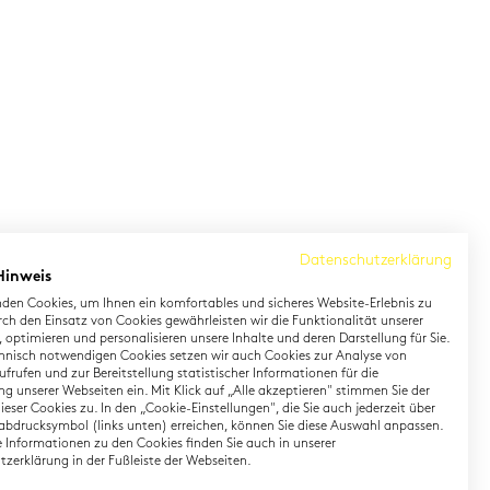
Datenschutzerklärung
Hinweis
den Cookies, um Ihnen ein komfortables und sicheres Website-Erlebnis zu
rch den Einsatz von Cookies gewährleisten wir die Funktionalität unserer
 optimieren und personalisieren unsere Inhalte und deren Darstellung für Sie.
hnisch notwendigen Cookies setzen wir auch Cookies zur Analyse von
earning German
Contact
frufen und zur Bereitstellung statistischer Informationen für die
g unserer Webseiten ein. Mit Klick auf „Alle akzeptieren" stimmen Sie der
eser Cookies zu. In den „Cookie-Einstellungen", die Sie auch jederzeit über
rman Private Training
Onlineshop
abdrucksymbol (links unten) erreichen, können Sie diese Auswahl anpassen.
gital TestDaF
Directions
te Informationen zu den Cookies finden Sie auch in unserer
zerklärung in der Fußleiste der Webseiten.