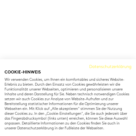
Cambridge Institut
Datenschutzerklärung
COOKIE-HINWEIS
Residenzstraße 22
Wir verwenden Cookies, um Ihnen ein komfortables und sicheres Website-
80333 München
Erlebnis zu bieten. Durch den Einsatz von Cookies gewährleisten wir die
T: +49 (0) 89 22 11 15
Funktionalität unserer Webseiten, optimieren und personalisieren unsere
Inhalte und deren Darstellung für Sie. Neben technisch notwendigen Cookies
info@cambridgeinstitut.de
setzen wir auch Cookies zur Analyse von Website-Aufrufen und zur
www.cambridgeinstitut.de
Bereitstellung statistischer Informationen für die Optimierung unserer
Webseiten ein. Mit Klick auf „Alle akzeptieren" stimmen Sie der Nutzung
dieser Cookies zu. In den „Cookie-Einstellungen", die Sie auch jederzeit über
das Fingerabdrucksymbol (links unten) erreichen, können Sie diese Auswahl
anpassen. Detaillierte Informationen zu den Cookies finden Sie auch in
unserer Datenschutzerklärung in der Fußleiste der Webseiten.