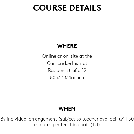
COUR­SE DE­TAILS
WHERE
On­line or on-​site at the
Cam­bridge In­sti­tut
Re­si­denz­stra­ße 22
80333 Mün­chen
WHEN
By in­di­vi­du­al ar­ran­ge­ment (sub­ject to tea­cher availa­bi­li­ty) | 50
mi­nu­tes per tea­ching unit (TU)