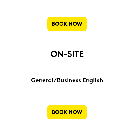
BOOK NOW
ON-​SITE
Ge­ne­ral/Busi­ness Eng­lish
BOOK NOW