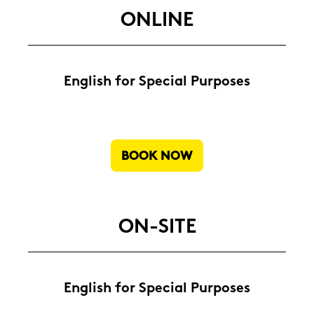
ON­LINE
Eng­lish for Spe­cial Pur­po­ses
BOOK NOW
ON-​SITE
Eng­lish for Spe­cial Pur­po­ses