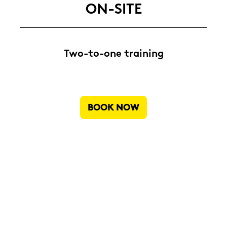
ON-​SITE
Two-​to-one trai­ning
BOOK NOW