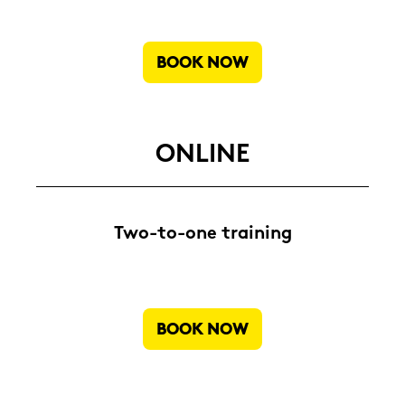
BOOK NOW
ON­LINE
Two-​to-one trai­ning
BOOK NOW