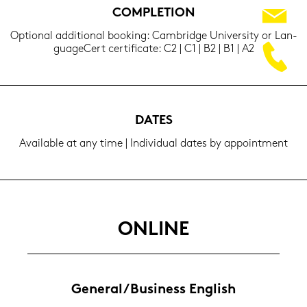
COM­PLE­TI­ON
Op­tio­nal ad­di­tio­nal boo­king: Cam­bridge Uni­ver­si­ty or Lan­
guageCert cer­ti­fi­ca­te: C2 | C1 | B2 | B1 | A2
DATES
Availa­ble at any time | In­di­vi­du­al dates by ap­point­ment
ON­LINE
Ge­ne­ral/Busi­ness Eng­lish