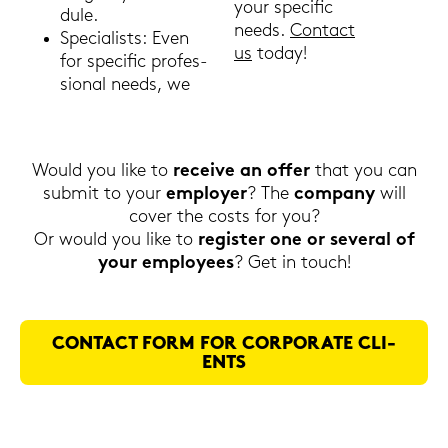
your spe­ci­fic
du­le.
needs.
Con­tact
Spe­cia­lists: Even
us
today!
for spe­ci­fic pro­fes­
sio­nal needs, we
Would you like to
re­cei­ve an offer
that you can
sub­mit to your
em­ploy­er
? The
com­pa­ny
will
cover the costs for you?
Or would you like to
re­gis­ter one or se­ve­r­al of
your em­ployees
? Get in touch!
CON­TACT FORM FOR COR­PO­RA­TE CLI­
ENTS