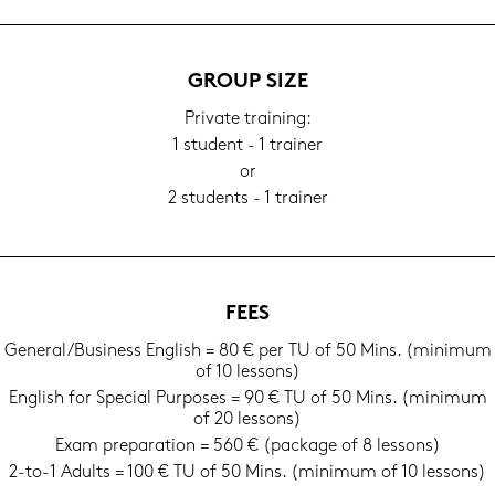
GROUP SIZE
Pri­va­te trai­ning:
1 stu­dent - 1 trai­ner
or
2 stu­dents - 1 trai­ner
FEES
Ge­ne­ral/Busi­ness Eng­lish = 80 € per TU of 50 Mins. (mi­ni­mum
of 10 les­sons)
Eng­lish for Spe­cial Pur­po­ses = 90 € TU of 50 Mins. (mi­ni­mum
of 20 les­sons)
Exam pre­pa­ra­ti­on = 560 € (packa­ge of 8 les­sons)
2-to-1 Adults = 100 € TU of 50 Mins. (mi­ni­mum of 10 les­sons)