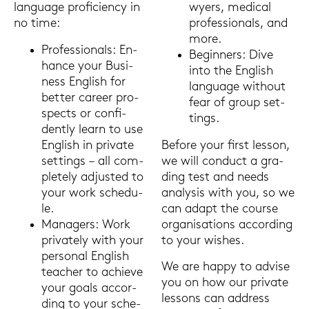
lan­guage pro­fi­ci­en­cy in
wy­ers, me­di­cal
no time:
pro­fes­sio­nals, and
more.
Pro­fes­sio­nals: En­
Be­gin­ners: Dive
han­ce your Busi­
into the Eng­lish
ness Eng­lish for
lan­guage wit­hout
bet­ter ca­reer pro­
fear of group set­
spects or con­fi­
tings.
dent­ly learn to use
Eng­lish in pri­va­te
Be­fo­re your first les­son,
set­tings – all com­
we will con­duct a gra­
ple­te­ly ad­jus­ted to
ding test and needs
your work sche­du­
ana­ly­sis with you, so we
le.
can adapt the cour­se
Ma­na­gers: Work
or­ga­ni­sa­ti­ons ac­cor­ding
pri­va­te­ly with your
to your wis­hes.
per­so­nal Eng­lish
We are happy to ad­vi­se
tea­cher to achie­ve
you on how our pri­va­te
your goals ac­cor­
les­sons can ad­dress
ding to your sche­