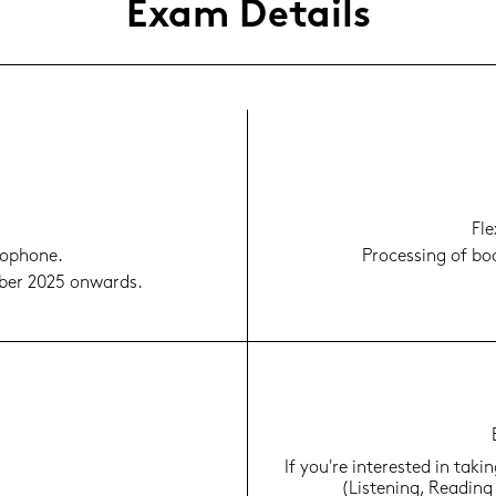
Exam De­tails
Fle
ro­pho­ne.
Proces­sing of bo
­ber 2025 on­wards.
If you're in­te­res­ted in ta
(Lis­te­ning, Rea­din