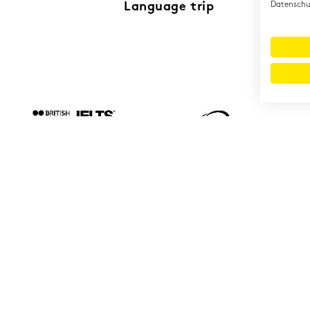
Language trip
Datenschut
© 2026 Cambridge Institut GmbH
Imprint
T&Cs
Data protection
LinkedIn