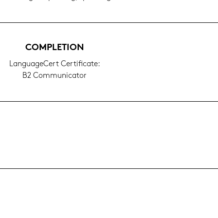
COM­PLE­TI­ON
Lan­guageCert Cer­ti­fi­ca­te:
B2 Com­mu­ni­ca­tor