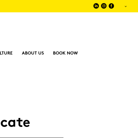
LTURE
ABOUT US
BOOK NOW
­ca­te