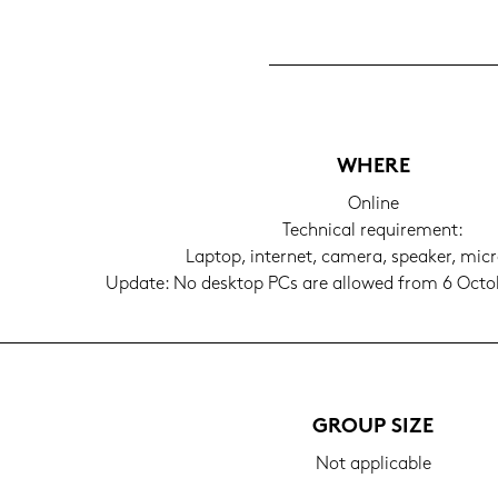
WHERE
On­line
Tech­ni­cal re­qui­re­ment:
Lap­top, in­ter­net, ca­me­ra, spe­a­ker, mi­c
Up­date: No desk­top PCs are al­lo­wed from 6 Oc­to
GROUP SIZE
Not ap­pli­ca­ble