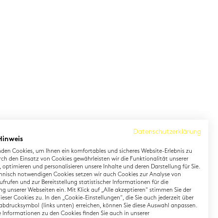
Datenschutzerklärung
Hinweis
den Cookies, um Ihnen ein komfortables und sicheres Website-Erlebnis zu
rch den Einsatz von Cookies gewährleisten wir die Funktionalität unserer
 optimieren und personalisieren unsere Inhalte und deren Darstellung für Sie.
hnisch notwendigen Cookies setzen wir auch Cookies zur Analyse von
earning German
Contact
frufen und zur Bereitstellung statistischer Informationen für die
g unserer Webseiten ein. Mit Klick auf „Alle akzeptieren" stimmen Sie der
eser Cookies zu. In den „Cookie-Einstellungen", die Sie auch jederzeit über
rman Private Training
Onlineshop
abdrucksymbol (links unten) erreichen, können Sie diese Auswahl anpassen.
gital TestDaF
Directions
te Informationen zu den Cookies finden Sie auch in unserer