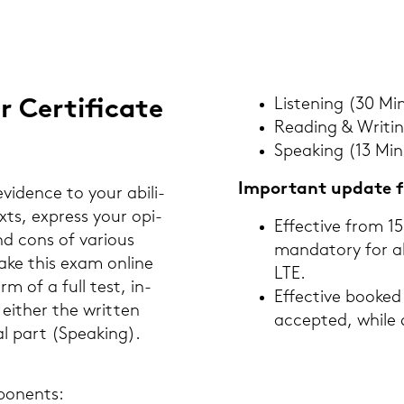
er­ti­fi­ca­te
Lis­te­ning (30 Mi
Rea­ding & Wri­ti
Spea­king (13 Min
Im­portant up­date f
vi­den­ce to your abi­li­
ts, ex­press your opi­
Ef­fec­ti­ve from 
nd cons of va­rious
man­da­to­ry for 
take this exam on­line
LTE.
m of a full test, in­
Ef­fec­ti­ve boo­k
- eit­her the writ­ten
ac­cep­ted, while 
al part (Spea­king).
po­n­ents: