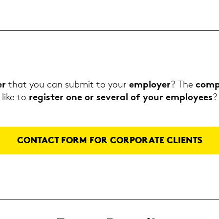
er
that you can sub­mit to your
em­ploy­er
? The
com­
like to
re­gis­ter one or se­ve­r­al of your em­ployees
?
CON­TACT FORM FOR COR­PO­RA­TE CLI­ENTS