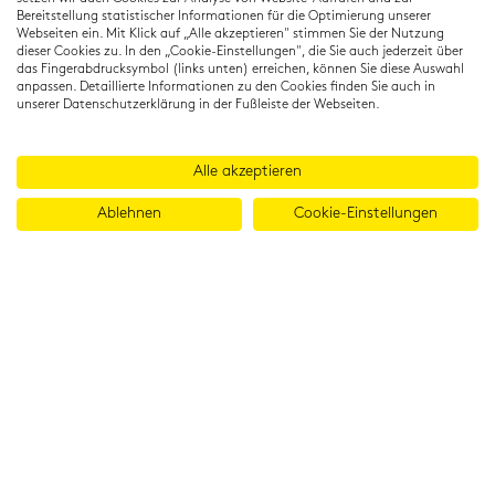
www.cambridgeinstitut.de
Bereitstellung statistischer Informationen für die Optimierung unserer
Webseiten ein. Mit Klick auf „Alle akzeptieren" stimmen Sie der Nutzung
dieser Cookies zu. In den „Cookie-Einstellungen", die Sie auch jederzeit über
das Fingerabdrucksymbol (links unten) erreichen, können Sie diese Auswahl
anpassen. Detaillierte Informationen zu den Cookies finden Sie auch in
unserer Datenschutzerklärung in der Fußleiste der Webseiten.
Alle akzeptieren
Ablehnen
Cookie-Einstellungen
© 2026 Cambridge Institut GmbH
Imprint
T&Cs
Data protection
LinkedIn