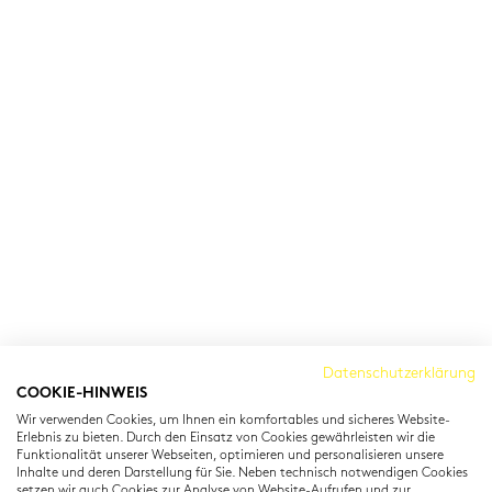
Cambridge Institut
Datenschutzerklärung
COOKIE-HINWEIS
Residenzstraße 22
Wir verwenden Cookies, um Ihnen ein komfortables und sicheres Website-
80333 München
Erlebnis zu bieten. Durch den Einsatz von Cookies gewährleisten wir die
T: +49 (0) 89 22 11 15
Funktionalität unserer Webseiten, optimieren und personalisieren unsere
Inhalte und deren Darstellung für Sie. Neben technisch notwendigen Cookies
info@cambridgeinstitut.de
setzen wir auch Cookies zur Analyse von Website-Aufrufen und zur