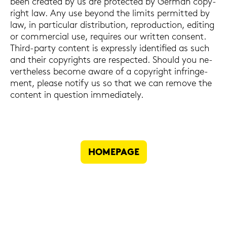
been crea­ted by us are pro­tec­ted by Ger­man co­py­
right law. Any use beyond the li­mits per­mit­ted by
law, in par­ti­cu­lar dis­tri­bu­ti­on, re­pro­duc­tion, edi­ting
or com­mer­cial use, re­qui­res our writ­ten con­sent.
Third-​party con­tent is ex­press­ly iden­ti­fied as such
and their co­py­rights are re­spec­ted. Should you ne­
vertheless be­co­me aware of a co­py­right in­frin­ge­
ment, plea­se no­tify us so that we can re­mo­ve the
con­tent in ques­ti­on im­me­dia­te­ly.
HOME­PAGE