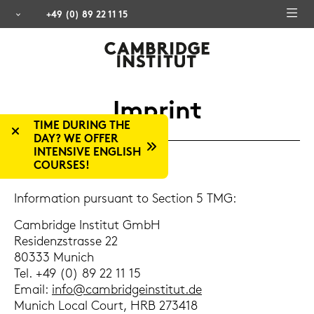
+49 (0) 89 22 11 15
Im­print
TIME DURING THE
DAY? WE OFFER
INTENSIVE ENGLISH
COURSES!
In­for­ma­ti­on pur­su­ant to Sec­tion 5 TMG:
Cam­bridge In­sti­tut GmbH
Re­si­denz­stras­se 22
80333 Mu­nich
Tel. +49 (0) 89 22 11 15
Email:
info@cam­brid­ge­in­sti­tut.de
Mu­nich Local Court, HRB 273418