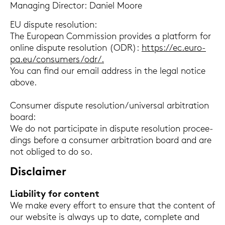
Ma­na­ging Di­rec­tor: Da­ni­el Moore
EU dis­pu­te re­so­lu­ti­on:
The Eu­rope­an Com­mis­si­on pro­vi­des a plat­form for
on­line dis­pu­te re­so­lu­ti­on (ODR):
https://ec.eu­ro­
pa.eu/con­su­mers/odr/.
You can find our email ad­dress in the legal no­tice
above.
Con­su­mer dis­pu­te re­so­lu­ti­on/uni­ver­sal ar­bi­tra­ti­on
board:
We do not par­ti­ci­pa­te in dis­pu­te re­so­lu­ti­on procee­
dings be­fo­re a con­su­mer ar­bi­tra­ti­on board and are
not ob­li­ged to do so.
Dis­clai­mer
Lia­bi­li­ty for con­tent
We make every ef­fort to en­su­re that the con­tent of
our web­site is al­ways up to date, com­ple­te and