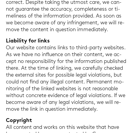
cor­rect. Despi­te ta­king the ut­most care, we can­
not gua­ran­tee the ac­cu­ra­cy, com­ple­te­n­ess or ti­
me­li­ness of the in­for­ma­ti­on pro­vi­ded. As soon as
we be­co­me aware of any in­frin­ge­ment, we will re­
mo­ve the con­tent in ques­ti­on im­me­dia­te­ly.
Lia­bi­li­ty for links
Our web­site con­tains links to third-​party web­sites.
As we have no in­flu­ence on their con­tent, we ac­
cept no re­spon­si­bi­li­ty for the in­for­ma­ti­on pu­blished
there. At the time of lin­king, we ca­re­ful­ly che­cked
the ex­ter­nal sites for pos­si­ble legal vio­la­ti­ons, but
could not find any il­le­gal con­tent. Per­ma­nent mo­
ni­to­ring of the lin­ked web­sites is not re­a­sona­ble
wit­hout con­cre­te evi­den­ce of legal vio­la­ti­ons. If we
be­co­me aware of any legal vio­la­ti­ons, we will re­
mo­ve the link in ques­ti­on im­me­dia­te­ly.
Co­py­right
All con­tent and works on this web­site that have