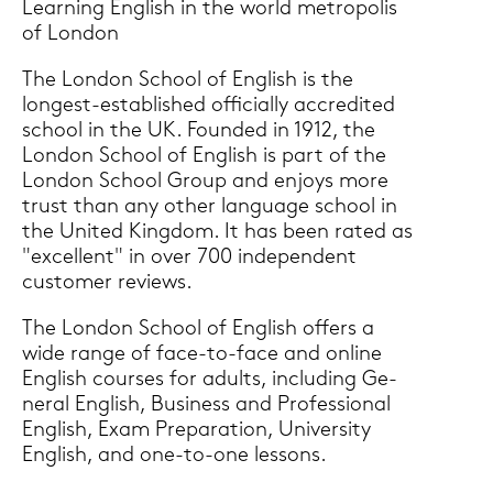
Lear­ning Eng­lish in the world me­tro­po­lis
of Lon­don
The Lon­don School of Eng­lish is the
longest-​established of­fi­ci­al­ly ac­cre­di­ted
school in the UK. Foun­ded in 1912, the
Lon­don School of Eng­lish is part of the
Lon­don School Group and en­joys more
trust than any other lan­guage school in
the United King­dom. It has been rated as
"ex­cel­lent" in over 700 in­de­pen­dent
custo­mer re­views.
The Lon­don School of Eng­lish of­fers a
wide range of face-​to-face and on­line
Eng­lish cour­ses for adults, in­clu­ding Ge­
ne­ral Eng­lish, Busi­ness and Pro­fes­sio­nal
Eng­lish, Exam Pre­pa­ra­ti­on, Uni­ver­si­ty
Eng­lish, and one-​to-one les­sons.