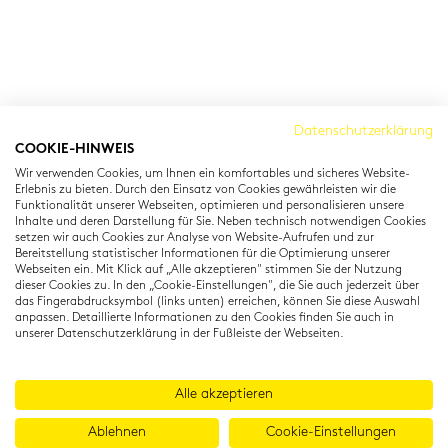
Cambridge Institut
Datenschutzerklärung
COOKIE-HINWEIS
Residenzstraße 22
Wir verwenden Cookies, um Ihnen ein komfortables und sicheres Website-
80333 München
Erlebnis zu bieten. Durch den Einsatz von Cookies gewährleisten wir die
T: +49 (0) 89 22 11 15
Funktionalität unserer Webseiten, optimieren und personalisieren unsere
Inhalte und deren Darstellung für Sie. Neben technisch notwendigen Cookies
info@cambridgeinstitut.de
setzen wir auch Cookies zur Analyse von Website-Aufrufen und zur
www.cambridgeinstitut.de
Bereitstellung statistischer Informationen für die Optimierung unserer
Webseiten ein. Mit Klick auf „Alle akzeptieren" stimmen Sie der Nutzung
dieser Cookies zu. In den „Cookie-Einstellungen", die Sie auch jederzeit über
das Fingerabdrucksymbol (links unten) erreichen, können Sie diese Auswahl
anpassen. Detaillierte Informationen zu den Cookies finden Sie auch in
unserer Datenschutzerklärung in der Fußleiste der Webseiten.
Alle akzeptieren
Ablehnen
Cookie-Einstellungen