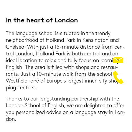
In the heart of Lon­don
The lan­guage school is si­tua­ted in the tren­dy
neigh­borhood of Hol­land Park in Ken­sing­ton and
Chel­sea. With just a 15-​minute di­s­tance from cen­
tral Lon­don, Hol­land Park is both cen­tral and an
ideal lo­ca­ti­on to relax and fully focus on lear­ning
Eng­lish. The area is fil­led with shops and re­stau­
rants. Just a 10-​minute walk from the school is
West­field, one of Eu­ro­pe's lar­gest inner-​city shop­
ping cen­ters.
Thanks to our long­stan­ding part­nership with the
Lon­don School of Eng­lish, we are de­ligh­ted to offer
you per­so­na­li­zed ad­vice on a lan­guage stay in Lon­
don.