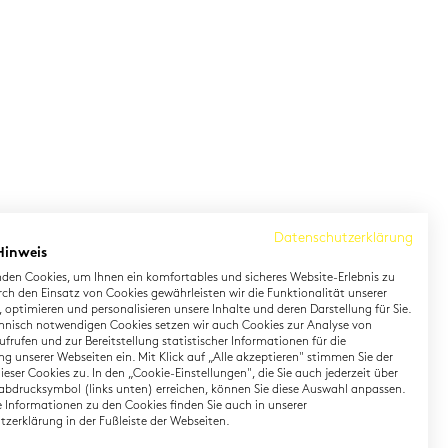
Datenschutzerklärung
Hinweis
den Cookies, um Ihnen ein komfortables und sicheres Website-Erlebnis zu
rch den Einsatz von Cookies gewährleisten wir die Funktionalität unserer
 optimieren und personalisieren unsere Inhalte und deren Darstellung für Sie.
hnisch notwendigen Cookies setzen wir auch Cookies zur Analyse von
earning German
Contact
frufen und zur Bereitstellung statistischer Informationen für die
g unserer Webseiten ein. Mit Klick auf „Alle akzeptieren" stimmen Sie der
eser Cookies zu. In den „Cookie-Einstellungen", die Sie auch jederzeit über
rman Private Training
Onlineshop
abdrucksymbol (links unten) erreichen, können Sie diese Auswahl anpassen.
gital TestDaF
Directions
te Informationen zu den Cookies finden Sie auch in unserer
zerklärung in der Fußleiste der Webseiten.