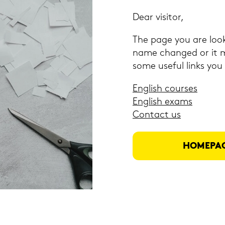
Dear vi­si­tor,
The page you are loo­
name chan­ged or it ma
some use­ful links you
Eng­lish cour­ses
Eng­lish exams
Con­tact us
HOME­PA