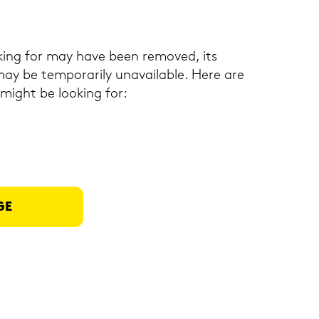
king for may have been re­mo­ved, its
y be tem­pora­ri­ly una­vaila­ble. Here are
 might be loo­king for:
GE