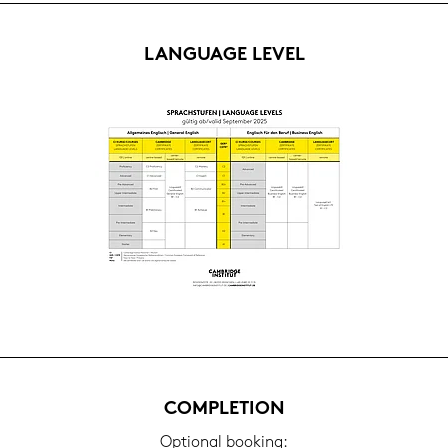
LAN­GUAGE LEVEL
COM­PLE­TI­ON
Op­tio­nal boo­king: