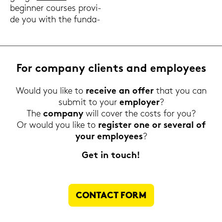
be­gin­ner cour­ses pro­vi­
de you with the fun­da­
For com­pa­ny cli­ents and em­ployees
Would you like to
re­cei­ve an offer
that you can
sub­mit to your
em­ploy­er
?
The
com­pa­ny
will cover the costs for you?
Or would you like to
re­gis­ter one or se­ve­r­al of
your em­ployees
?
Get in touch!
CON­TACT FORM