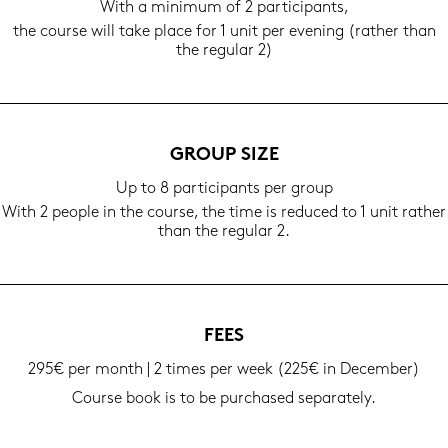
With a mi­ni­mum of 2 par­ti­ci­pants,
the cour­se will take place for 1 unit per evening (ra­ther than
the re­gu­lar 2)
GROUP SIZE
Up to 8 par­ti­ci­pants per group
With 2 people in the cour­se, the time is re­du­ced to 1 unit ra­ther
than the re­gu­lar 2.
FEES
295€ per month | 2 times per week (225€ in Decem­ber)
Cour­se book is to be purcha­sed se­pa­ra­te­ly.