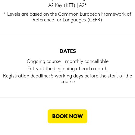
A2 Key (KET) | A2*
* Le­vels are based on the Com­mon Eu­rope­an Frame­work of
Re­fe­rence for Lan­guages (CEFR)
DATES
On­go­ing cour­se - month­ly can­cella­ble
Entry at the be­gin­ning of each month
Re­gis­tra­ti­on dead­line: 5 work­ing days be­fo­re the start of the
cour­se
BOOK NOW