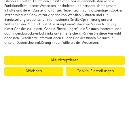
80333 München
Erlebnis zu bieten. Durch den Einsatz von Cookies gewährleisten wir die
T: +49 (0) 89 22 11 15
Funktionalität unserer Webseiten, optimieren und personalisieren unsere
Inhalte und deren Darstellung für Sie. Neben technisch notwendigen Cookies
info@cambridgeinstitut.de
setzen wir auch Cookies zur Analyse von Website-Aufrufen und zur
www.cambridgeinstitut.de
Bereitstellung statistischer Informationen für die Optimierung unserer
Webseiten ein. Mit Klick auf „Alle akzeptieren" stimmen Sie der Nutzung
dieser Cookies zu. In den „Cookie-Einstellungen", die Sie auch jederzeit über
das Fingerabdrucksymbol (links unten) erreichen, können Sie diese Auswahl
anpassen. Detaillierte Informationen zu den Cookies finden Sie auch in
unserer Datenschutzerklärung in der Fußleiste der Webseiten.
Alle akzeptieren
Ablehnen
Cookie-Einstellungen
© 2026 Cambridge Institut GmbH
Imprint
T&Cs
Data protection
LinkedIn