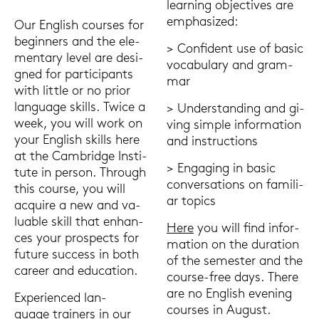
lear­ning ob­jec­ti­ves are
em­pha­si­zed:
Our Eng­lish cour­ses for
be­gin­ners and the ele­
> Con­fi­dent use of basic
men­ta­ry level are de­si­
vo­ca­bu­la­ry and gram­
gned for par­ti­ci­pants
mar
with litt­le or no prior
lan­guage skills. Twice a
> Un­der­stan­ding and gi­
week, you will work on
ving simp­le in­for­ma­ti­on
your Eng­lish skills here
and in­struc­tions
at the Cam­bridge In­sti­
> En­ga­ging in basic
tu­te in per­son. Through
con­ver­sa­ti­ons on fa­mi­li­
this cour­se, you will
ar to­pics
acqui­re a new and va­
lua­ble skill that en­han­
Here
you will find in­for­
ces your pro­spects for
ma­ti­on on the du­ra­ti­on
fu­ture suc­cess in both
of the se­mes­ter and the
ca­reer and edu­ca­ti­on.
course-​free days. There
are no Eng­lish evening
Ex­pe­ri­en­ced lan­
cour­ses in Au­gust.
guage
trai­ners
in our