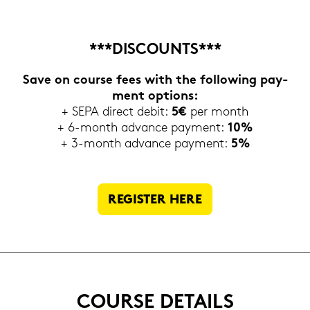
***DIS­COUNTS***
Save on cour­se fees with the fol­lo­wing pa­y­
ment op­ti­ons:
+ SEPA di­rect debit:
5€
per month
+ 6-​month ad­van­ce pa­y­ment:
10%
+ 3-​month ad­van­ce pa­y­ment:
5%
RE­GIS­TER HERE
COUR­SE DE­TAILS