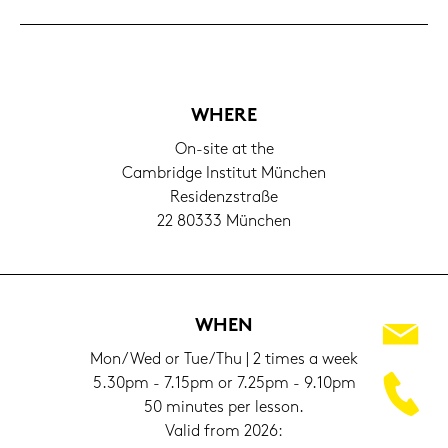
WHERE
On-​site at the
Cam­bridge In­sti­tut Mün­chen
Re­si­denz­stra­ße
22 80333 Mün­chen
WHEN
Mon/Wed or Tue/Thu | 2 times a week
5.30pm - 7.15pm or 7.25pm - 9.10pm
50 mi­nu­tes per les­son.
Valid from 2026: