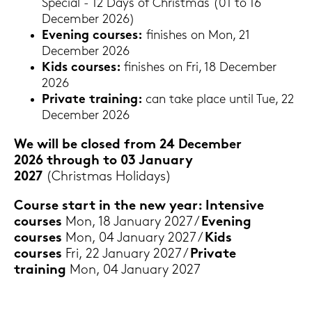
Spe­cial - 12 Days of Christ­mas (01 to 16
Decem­ber 2026)
Evening cour­ses:
fi­nis­hes on Mon, 21
Decem­ber 2026
Kids cour­ses:
fi­nis­hes on Fri, 18 Decem­ber
2026
Pri­va­te trai­ning:
can take place until Tue, 22
Decem­ber 2026
We will be clo­sed from 24 Decem­ber
2026 through to 03 Ja­nu­ary
2027
(Christ­mas Ho­li­days)
Cour­se start in the new year: In­ten­si­ve
cour­ses
Mon, 18 Ja­nu­ary 2027 /
Evening
cour­ses
Mon, 04 Ja­nu­ary 2027 /
Kids
cour­ses
Fri, 22 Ja­nu­ary 2027 /
Pri­va­te
trai­ning
Mon, 04 Ja­nu­ary 2027