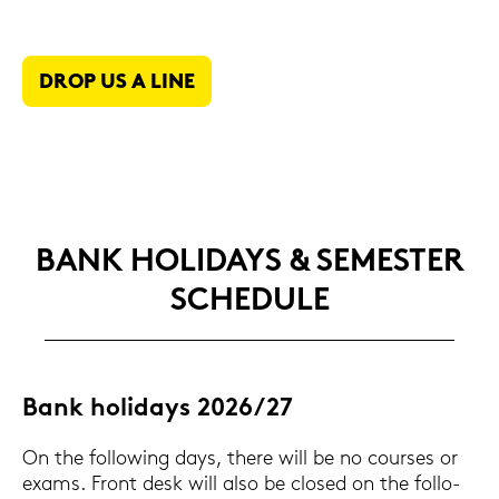
DROP US A LINE
BANK HO­LI­DAYS & SE­MES­TER
SCHE­DU­LE
Bank ho­li­days 2026/27
On the fol­lo­wing days, there will be no cour­ses or
exams. Front desk will also be clo­sed on the fol­lo­