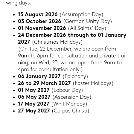
wing days:
15 Au­gust 2026
(As­sump­ti­on Day)
03 Oc­to­ber 2026
(Ger­man Unity Day)
01 No­vem­ber 2026
(All Saints´ Day)
24 Decem­ber 2026 through to 01 Ja­nu­ary
2027
(Christ­mas Ho­li­days)
(On Tue, 22 Decem­ber, we are open from
9am to 6pm for con­sul­ta­ti­on and pri­va­te trai­
ning, on Wed, 23, we are open from 9am to
4pm for con­sul­ta­ti­on only.)
06 Ja­nu­ary 2027
(Epi­pha­ny)
26 to 29 March 2027
(Eas­ter Ho­li­days)
01 May 2027
(La­bour Day)
06 May 2027
(Ascen­si­on Day)
17 May 2027
(Whit Mon­day)
27 May 2027
(Cor­pus Chris­ti)