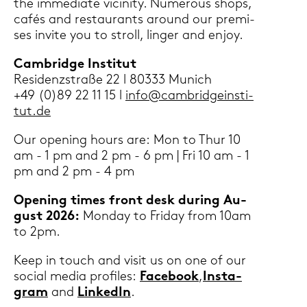
the im­me­dia­te vi­cini­ty. Numerous shops,
cafés and re­stau­rants around our pre­mi­
ses in­vi­te you to stroll, lin­ger and enjoy.
Cam­bridge In­sti­tut
Re­si­denz­stra­ße 22 l 80333 Mu­nich
+49 (0)89 22 11 15 l
info@cam­brid­ge­in­sti­
tut.de
Our ope­ning hours are: Mon to Thur 10
am - 1 pm and 2 pm - 6 pm | Fri 10 am - 1
pm and 2 pm - 4 pm
Ope­ning times front desk du­ring Au­
gust 2026:
Mon­day to Fri­day from 10am
to 2pm.
Keep in touch and visit us on one of our
so­cial media pro­files:
Face­book
,
In­sta­
gram
and
Lin­ke­dIn
.