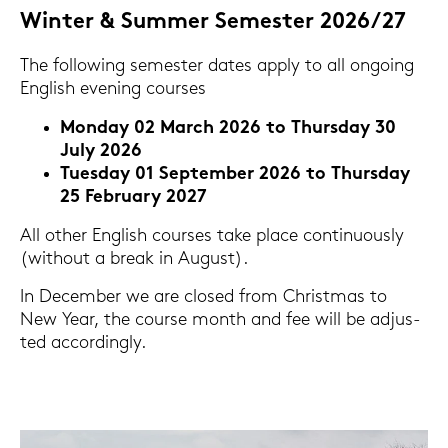
Win­ter & Sum­mer Se­mes­ter 2026/27
The fol­lo­wing se­mes­ter dates apply to all on­go­ing
Eng­lish evening cour­ses
Mon­day 02 March 2026 to Thurs­day 30
July 2026
Tu­es­day 01 Sep­tem­ber 2026 to Thurs­day
25 Fe­bru­ary 2027
All other Eng­lish cour­ses take place con­ti­nuous­ly
(wit­hout a break in Au­gust).
In Decem­ber we are clo­sed from Christ­mas to
New Year, the cour­se month and fee will be ad­jus­
ted ac­cor­din­gly.