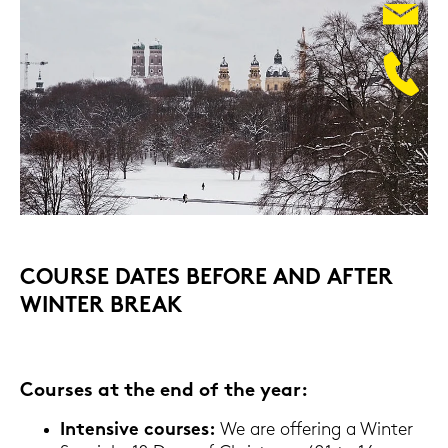
COUR­SE DATES BE­FO­RE AND AFTER
WIN­TER BREAK
Cour­ses at the end of the year:
In­ten­si­ve cour­ses:
We are of­fe­ring a Win­ter