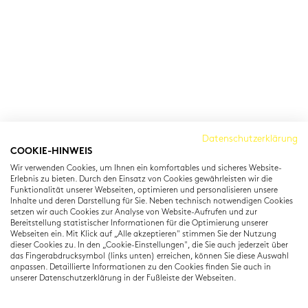
Cambridge Institut
Datenschutzerklärung
COOKIE-HINWEIS
Residenzstraße 22
Wir verwenden Cookies, um Ihnen ein komfortables und sicheres Website-
80333 München
Erlebnis zu bieten. Durch den Einsatz von Cookies gewährleisten wir die
T: +49 (0) 89 22 11 15
Funktionalität unserer Webseiten, optimieren und personalisieren unsere
Inhalte und deren Darstellung für Sie. Neben technisch notwendigen Cookies
info@cambridgeinstitut.de
setzen wir auch Cookies zur Analyse von Website-Aufrufen und zur
www.cambridgeinstitut.de
Bereitstellung statistischer Informationen für die Optimierung unserer
Webseiten ein. Mit Klick auf „Alle akzeptieren" stimmen Sie der Nutzung
dieser Cookies zu. In den „Cookie-Einstellungen", die Sie auch jederzeit über
das Fingerabdrucksymbol (links unten) erreichen, können Sie diese Auswahl
anpassen. Detaillierte Informationen zu den Cookies finden Sie auch in
unserer Datenschutzerklärung in der Fußleiste der Webseiten.