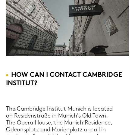
HOW CAN I CON­TACT CAM­BRIDGE
IN­STI­TUT?
The Cam­bridge In­sti­tut Mu­nich is lo­ca­ted
on Re­si­den­stra­ße in Mu­nich's Old Town.
The Opera House, the Mu­nich Re­si­dence,
Ode­ons­platz and Ma­ri­en­platz are all in