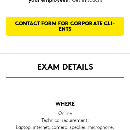
your em­ployees
? Get in touch!
CON­TACT FORM FOR COR­PO­RA­TE CLI­
ENTS
EXAM DE­TAILS
WHERE
On­line
Tech­ni­cal re­qui­re­ment:
Lap­top, in­ter­net, ca­me­ra, spe­a­ker, mi­cro­pho­ne.