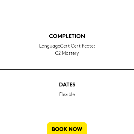
COM­PLE­TI­ON
Lan­guageCert Cer­ti­fi­ca­te:
C2 Mas­tery
DATES
Fle­xi­ble
BOOK NOW