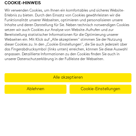
COOKIE-HINWEIS
Residenzstraße 22
Wir verwenden Cookies, um Ihnen ein komfortables und sicheres Website-
80333 München
Erlebnis zu bieten. Durch den Einsatz von Cookies gewährleisten wir die
T: +49 (0) 89 22 11 15
Funktionalität unserer Webseiten, optimieren und personalisieren unsere
Inhalte und deren Darstellung für Sie. Neben technisch notwendigen Cookies
info@cambridgeinstitut.de
setzen wir auch Cookies zur Analyse von Website-Aufrufen und zur
www.cambridgeinstitut.de
Bereitstellung statistischer Informationen für die Optimierung unserer
Webseiten ein. Mit Klick auf „Alle akzeptieren" stimmen Sie der Nutzung
dieser Cookies zu. In den „Cookie-Einstellungen", die Sie auch jederzeit über
das Fingerabdrucksymbol (links unten) erreichen, können Sie diese Auswahl
anpassen. Detaillierte Informationen zu den Cookies finden Sie auch in
unserer Datenschutzerklärung in der Fußleiste der Webseiten.
Alle akzeptieren
Ablehnen
Cookie-Einstellungen
© 2026 Cambridge Institut GmbH
Imprint