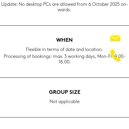
Up­date: No desk­top PCs are al­lo­wed from 6 Oc­to­ber 2025 on­
wards.
WHEN
Fle­xi­ble in terms of date and lo­ca­ti­on.
Proces­sing of boo­kings: max. 3 work­ing days, Mon-​Fri 9.00-
18.00.
GROUP SIZE
Not ap­pli­ca­ble