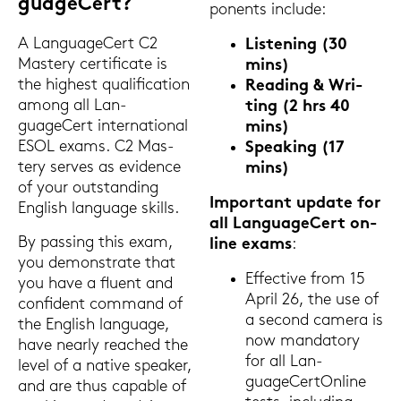
guageCert?
po­n­ents in­clu­de:
A Lan­guageCert C2
Lis­te­ning (30
Mas­tery cer­ti­fi­ca­te is
mins)
the hig­hest qua­li­fi­ca­ti­on
Rea­ding & Wri­
among all Lan­
ting (2 hrs 40
guageCert in­ter­na­tio­nal
mins)
ESOL exams. C2 Mas­
Spea­king (17
tery ser­ves as evi­den­ce
mins)
of your out­stan­ding
Im­portant up­date for
Eng­lish lan­guage skills.
all Lan­guageCert on­
By pas­sing this exam,
line exams
:
you de­mons­tra­te that
Ef­fec­ti­ve from 15
you have a fluent and
April 26, the use of
con­fi­dent com­mand of
a se­cond ca­me­ra is
the Eng­lish lan­guage,
now man­da­to­ry
have ne­ar­ly re­a­ched the
for all Lan­
level of a na­ti­ve spe­a­ker,
guageCert
On­line
and are thus ca­pa­ble of