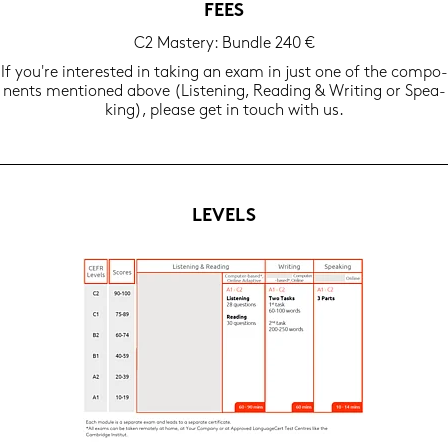
FEES
C2 Mas­tery: Bund­le 240 €
If you're in­te­res­ted in ta­king an exam in just one of the com­po­
n­ents men­tio­ned above (Lis­te­ning, Rea­ding & Wri­ting or Spea­
king), plea­se get in touch with us.
LE­VELS