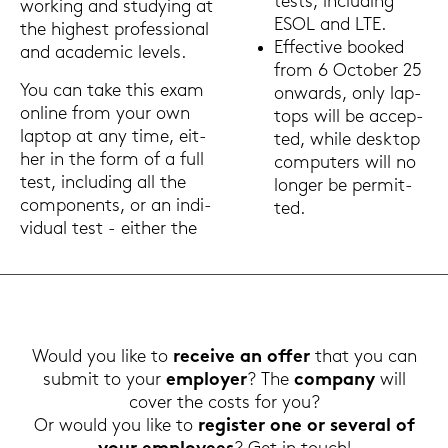
tests, in­clu­ding
work­ing and stu­dy­ing at
ESOL and LTE.
the hig­hest pro­fes­sio­nal
Ef­fec­ti­ve boo­ked
and aca­de­mic le­vels.
from 6 Oc­to­ber 25
You can take this exam
on­wards, only lap­
on­line from your own
tops will be ac­cep­
lap­top at any time, eit­
ted, while desk­top
her in the form of a full
com­pu­ters will no
test, in­clu­ding all the
lon­ger be per­mit­
com­po­n­ents, or an in­di­
ted.
vi­du­al test - eit­her the
Would you like to
re­cei­ve an offer
that you can
sub­mit to your
em­ploy­er
? The
com­pa­ny
will
cover the costs for you?
Or would you like to
re­gis­ter one or se­ve­r­al of