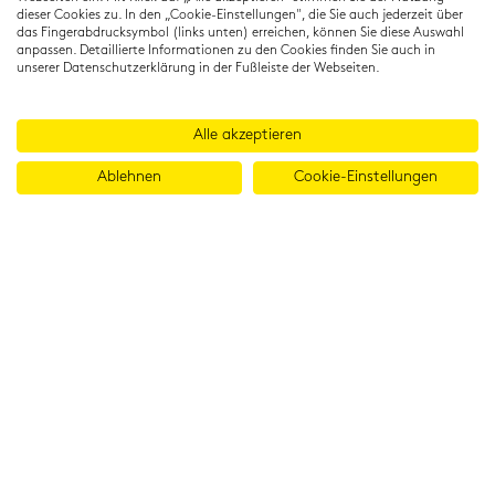
dieser Cookies zu. In den „Cookie-Einstellungen", die Sie auch jederzeit über
das Fingerabdrucksymbol (links unten) erreichen, können Sie diese Auswahl
anpassen. Detaillierte Informationen zu den Cookies finden Sie auch in
unserer Datenschutzerklärung in der Fußleiste der Webseiten.
Alle akzeptieren
Ablehnen
Cookie-Einstellungen
© 2026 Cambridge Institut GmbH
Imprint
T&Cs
Data protection
LinkedIn