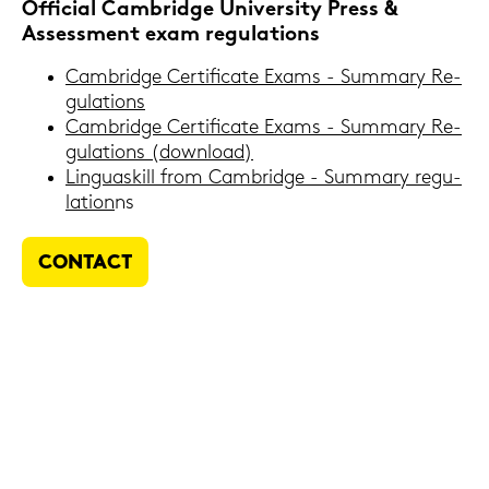
Of­fi­ci­al Cam­bridge Uni­ver­si­ty Press &
As­sess­ment exam re­gu­la­ti­ons
Cam­bridge Cer­ti­fi­ca­te Exams - Sum­ma­ry Re­
gu­la­ti­ons
Cam­bridge Cer­ti­fi­ca­te Exams - Sum­ma­ry Re­
gu­la­ti­ons (down­load)
Lin­guas­kill from Cam­bridge - Sum­ma­ry re­gu­
la­ti­on
ns
CON­TACT