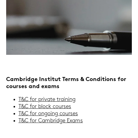
Cam­bridge In­sti­tut Terms & Con­di­ti­ons for
cour­ses and exams
T&C for pri­va­te trai­ning
T&C for block cour­ses
T&C for on­go­ing cour­ses
T&C for Cam­bridge Exams