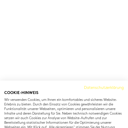
Cambridge Institut
Datenschutzerklärung
COOKIE-HINWEIS
Residenzstraße 22
Wir verwenden Cookies, um Ihnen ein komfortables und sicheres Website-
80333 München
Erlebnis zu bieten. Durch den Einsatz von Cookies gewährleisten wir die
T: +49 (0) 89 22 11 15
Funktionalität unserer Webseiten, optimieren und personalisieren unsere
Inhalte und deren Darstellung für Sie. Neben technisch notwendigen Cookies
info@cambridgeinstitut.de
setzen wir auch Cookies zur Analyse von Website-Aufrufen und zur
www.cambridgeinstitut.de
Bereitstellung statistischer Informationen für die Optimierung unserer
Webseiten ein. Mit Klick auf „Alle akzeptieren" stimmen Sie der Nutzung