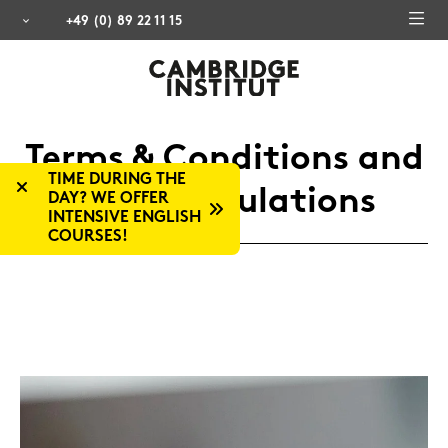
+49 (0) 89 22 11 15
Terms & Con­di­ti­ons and
 DURING THE
Exam Re­gu­la­ti­ons
 WE OFFER
NSIVE ENGLISH
RSES!