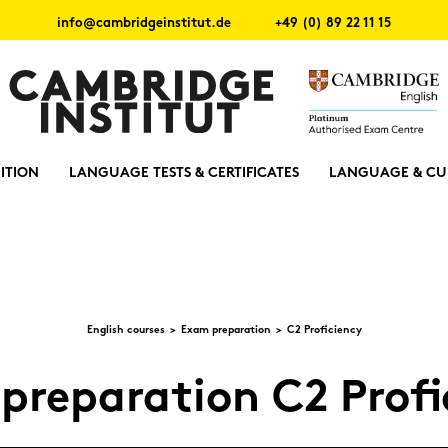
info@cambridgeinstitut.de
+49 (0) 89 22 11 15
ITION
LANGUAGE TESTS & CERTIFICATES
LANGUAGE & CU
Eng­lish cour­ses
Exam pre­pa­ra­ti­on
C2 Pro­fi­ci­en­cy
e­pa­ra­ti­on C2 Pro­fi­