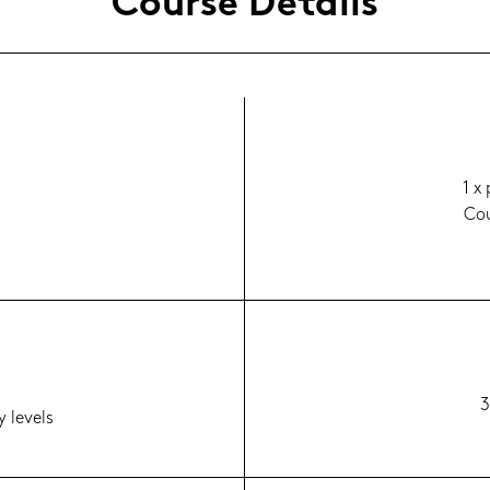
Cour­se De­tails
1 x
Cou
3
 le­vels