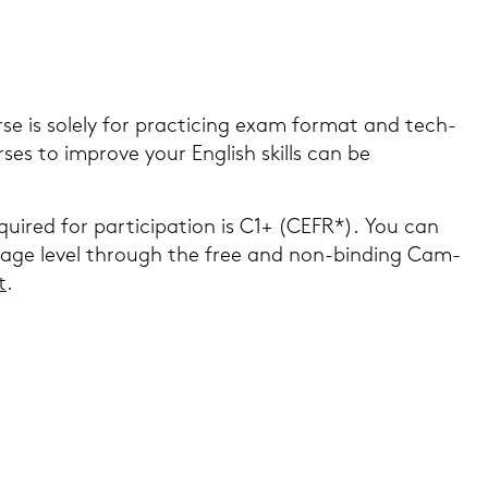
­se is so­le­ly for prac­ti­cing exam for­mat and tech­
ses to im­pro­ve your Eng­lish skills can be
ui­red for par­ti­ci­pa­ti­on is C1+ (CEFR*). You can
­guage level through the free and non-​binding Cam­
t
.