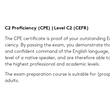
C2 Pro­fi­ci­en­cy (CPE) | Level C2 (CEFR)
The CPE cer­ti­fi­ca­te is proof of your out­stan­ding E
ci­en­cy. By pas­sing the exam, you de­mons­tra­te t
and con­fi­dent com­mand of the Eng­lish lan­guage,
level of a na­ti­ve spe­a­ker, and are the­re­fo­re abl
the hig­hest pro­fes­sio­nal and aca­de­mic le­vels.
The exam pre­pa­ra­ti­on cour­se is sui­ta­ble for (pro­
adults.