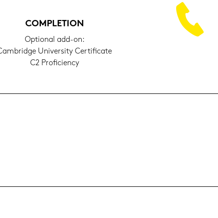
COM­PLE­TI­ON
Op­tio­nal add-​on:
am­bridge Uni­ver­si­ty Cer­ti­fi­ca­te
C2 Pro­fi­ci­en­cy