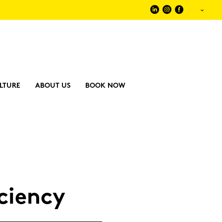
LTURE
ABOUT US
BOOK NOW
ci­en­cy