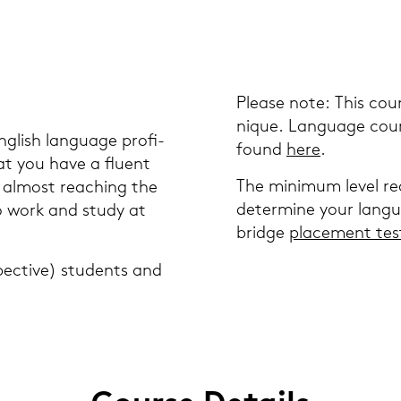
Plea­se note: This cour
ni­que. Lan­guage cour­
ng­lish lan­guage pro­fi­
found
here
.
hat you have a fluent
The mi­ni­mum level re­q
 al­most rea­ching the
de­ter­mi­ne your lan
e to work and study at
bridge
pla­ce­ment tes
spec­ti­ve) stu­dents and