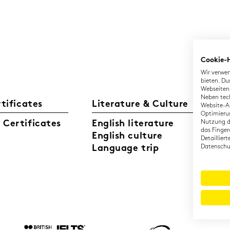
Cookie-
Wir verwen
bieten. Du
Webseiten,
Neben tec
rtificates
Literature & Culture
L
Website-Au
Optimierun
Certificates
English literature
Nutzung di
Ge
das Finger
English culture
Di
Detaillier
Language trip
Datenschut