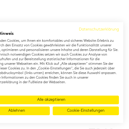
Datenschutzerklärung
Hinweis
den Cookies, um Ihnen ein komfortables und sicheres Website-Erlebnis zu
rch den Einsatz von Cookies gewährleisten wir die Funktionalität unserer
 optimieren und personalisieren unsere Inhalte und deren Darstellung für Sie.
hnisch notwendigen Cookies setzen wir auch Cookies zur Analyse von
earning German
Contact
frufen und zur Bereitstellung statistischer Informationen für die
g unserer Webseiten ein. Mit Klick auf „Alle akzeptieren" stimmen Sie der
eser Cookies zu. In den „Cookie-Einstellungen", die Sie auch jederzeit über
rman Private Training
Onlineshop
abdrucksymbol (links unten) erreichen, können Sie diese Auswahl anpassen.
gital TestDaF
Directions
te Informationen zu den Cookies finden Sie auch in unserer
zerklärung in der Fußleiste der Webseiten.
Alle akzeptieren
Ablehnen
Cookie-Einstellungen