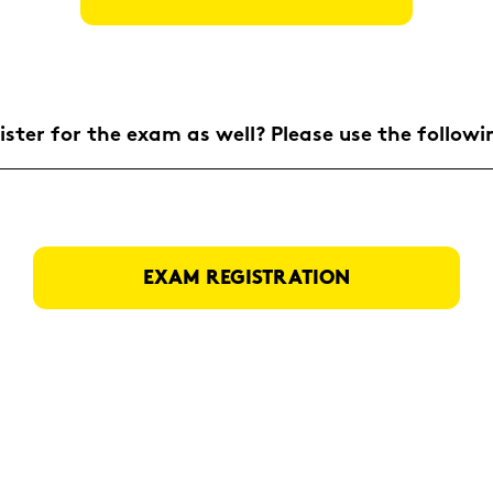
is­ter for the exam as well? Plea­se use the fol­lo­wi
EXAM RE­GIS­TRA­TI­ON