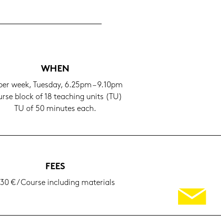
WHEN
 per week, Tu­es­day, 6.25pm – 9.10pm
r­se block of 18 tea­ching units (TU)
TU of 50 mi­nu­tes each.
FEES
30 € / Cour­se in­clu­ding ma­te­ri­als