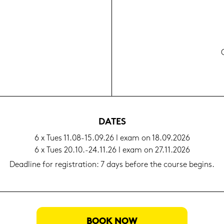
C
DATES
6 x Tues 11.08-15.09.26 I exam on 18.09.2026
6 x Tues 20.10.-24.11.26 I exam on 27.11.2026
Dead­line for re­gis­tra­ti­on: 7 days be­fo­re the cour­se be­gins.
BOOK NOW