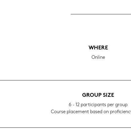
WHERE
On­line
GROUP SIZE
6 - 12 par­ti­ci­pants per group
Cour­se pla­ce­ment based on pro­fi­ci­en­cy