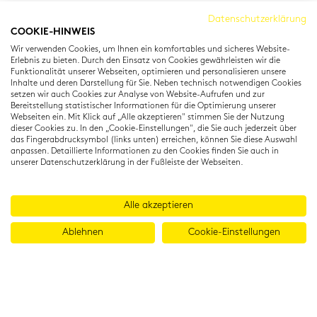
Cambridge Institut
Datenschutzerklärung
COOKIE-HINWEIS
Residenzstraße 22
Wir verwenden Cookies, um Ihnen ein komfortables und sicheres Website-
80333 München
Erlebnis zu bieten. Durch den Einsatz von Cookies gewährleisten wir die
T: +49 (0) 89 22 11 15
Funktionalität unserer Webseiten, optimieren und personalisieren unsere
Inhalte und deren Darstellung für Sie. Neben technisch notwendigen Cookies
info@cambridgeinstitut.de
setzen wir auch Cookies zur Analyse von Website-Aufrufen und zur
www.cambridgeinstitut.de
Bereitstellung statistischer Informationen für die Optimierung unserer
Webseiten ein. Mit Klick auf „Alle akzeptieren" stimmen Sie der Nutzung
dieser Cookies zu. In den „Cookie-Einstellungen", die Sie auch jederzeit über
das Fingerabdrucksymbol (links unten) erreichen, können Sie diese Auswahl
anpassen. Detaillierte Informationen zu den Cookies finden Sie auch in
unserer Datenschutzerklärung in der Fußleiste der Webseiten.
Alle akzeptieren
Ablehnen
Cookie-Einstellungen
© 2026 Cambridge Institut GmbH