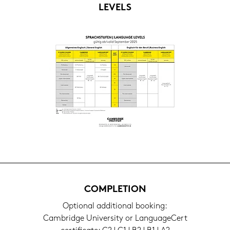
LE­VELS
COM­PLE­TI­ON
Op­tio­nal ad­di­tio­nal boo­king:
Cam­bridge Uni­ver­si­ty or Lan­guageCert