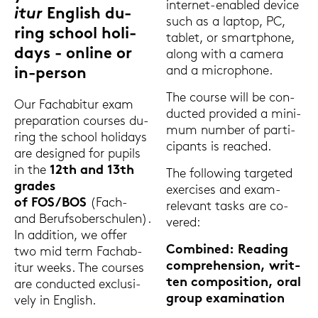
internet-​enabled de­vice
itur
Eng­lish du­
such as a lap­top, PC,
ring school ho­li­
ta­blet, or smart­pho­ne,
days - on­line or
along with a ca­me­ra
and a mi­cro­pho­ne.
in-​person
The cour­se will be con­
Our Fach­ab­itur exam
duc­ted pro­vi­ded a mi­ni­
pre­pa­ra­ti­on cour­ses du­
mum num­ber of par­ti­
ring the school ho­li­days
ci­pants is re­a­ched.
are de­si­gned for pu­pils
in the
12th and 13th
The fol­lo­wing tar­ge­ted
gra­des
ex­er­cises and exam-​
of FOS/BOS
(Fach-
relevant tasks are co­
and Be­rufs­ober­schu­len).
ver­ed:
In ad­di­ti­on, we offer
Com­bi­ned: Rea­ding
two mid term Fach­ab­
com­pre­hen­si­on, writ­
itur weeks. The cour­ses
ten com­po­si­ti­on, oral
are con­duc­ted ex­clu­si­
group ex­ami­na­ti­on
ve­ly in Eng­lish.