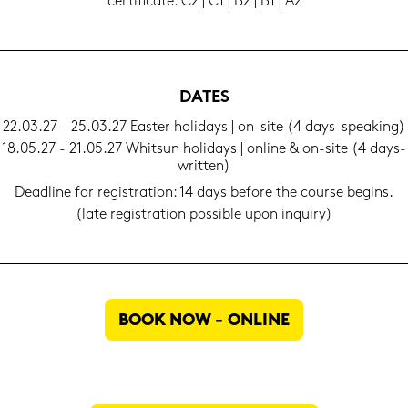
cer­ti­fi­ca­te: C2 | C1 | B2 | B1 | A2
DATES
22.03.27 - 25.03.27 Eas­ter ho­li­days | on-​site (4 days-​speaking)
18.05.27 - 21.05.27 Whits­un ho­li­days | on­line & on-​site (4 days-​
written)
Dead­line for re­gis­tra­ti­on: 14 days be­fo­re the cour­se be­gins.
(late re­gis­tra­ti­on pos­si­ble upon in­quiry)
BOOK NOW - ON­LINE