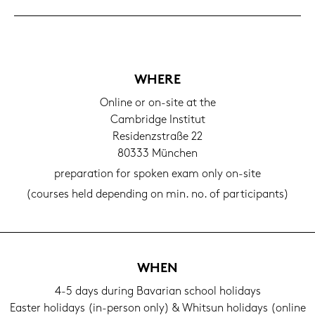
WHERE
On­line or on-​site at the
Cam­bridge In­sti­tut
Re­si­denz­stra­ße 22
80333 Mün­chen
pre­pa­ra­ti­on for spo­ken exam only on-​site
(cour­ses held de­pen­ding on min. no. of par­ti­ci­pants)
WHEN
4-5 days du­ring Ba­va­ri­an school ho­li­days
Eas­ter ho­li­days (in-​person only) & Whits­un ho­li­days (on­line