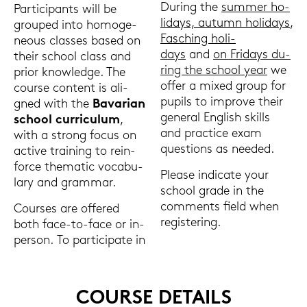
Du­ring the
sum­mer ho­
Par­ti­ci­pants will be
li­days, au­tumn ho­li­days
,
grou­ped into ho­mo­ge­
Fa­sching ho­li­
neous clas­ses based on
days
and
on Fri­days du­
their school class and
ring the school year
we
prior know­ledge. The
offer a mixed group for
cour­se con­tent is ali­
pu­pils to im­pro­ve their
gned with the
Ba­va­ri­an
ge­ne­ral Eng­lish skills
school cur­ri­cu­lum
,
and prac­tice exam
with a strong focus on
ques­ti­ons as nee­ded.
ac­ti­ve trai­ning to rein­
for­ce the­ma­tic vo­ca­bu­
Plea­se in­di­ca­te your
la­ry and gram­mar.
school grade in the
comments field when
Cour­ses are of­fe­red
re­gis­te­ring.
both face-​to-face or in-​
person. To par­ti­ci­pa­te in
COUR­SE DE­TAILS