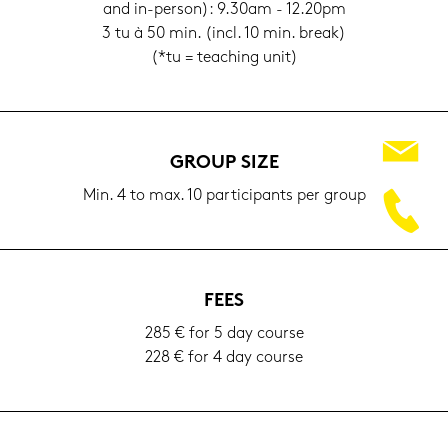
and in-​person): 9.30am - 12.20pm
3 tu à 50 min. (incl. 10 min. break)
(*tu = tea­ching unit)
GROUP SIZE
Min. 4 to max. 10 par­ti­ci­pants per group
FEES
285 € for 5 day cour­se
228 € for 4 day cour­se