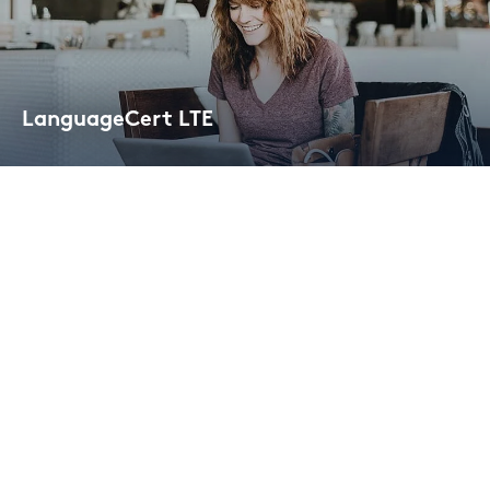
Lan­guageCert LTE
On­line test with di­gi­tal cer­ti­fi­ca­te