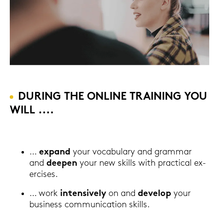
DU­RING THE ON­LINE TRAI­NING YOU
WILL ....
...
ex­pand
your vo­ca­bu­la­ry and gram­mar
and
deepen
your new skills with prac­ti­cal ex­
er­cises.
... work
in­ten­si­ve­ly
on and
de­ve­lop
your
busi­ness com­mu­ni­ca­ti­on skills.