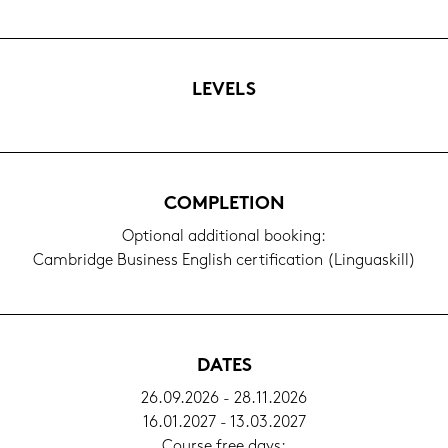
LE­VELS
COM­PLE­TI­ON
Op­tio­nal ad­di­tio­nal boo­king:
Cam­bridge Busi­ness Eng­lish cer­ti­fi­ca­ti­on (Lin­guas­kill)
DATES
26.09.2026 - 28.11.2026
16.01.2027 - 13.03.2027
Cour­se free days: