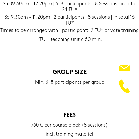
Sa 09.30am - 12.20pm | 3-8 par­ti­ci­pants | 8 Ses­si­ons | in total
24 TU*
Sa 9.30am - 11.20pm | 2 par­ti­ci­pants | 8 ses­si­ons | in total 16
TU*
Times to be ar­ran­ged with 1 par­ti­ci­pant: 12 TU* pri­va­te trai­ning
*TU = tea­ching unit à 50 min.
GROUP SIZE
Min. 3-8 par­ti­ci­pants per group
FEES
760 € per cour­se block (8 ses­si­ons)
incl. trai­ning ma­te­ri­al