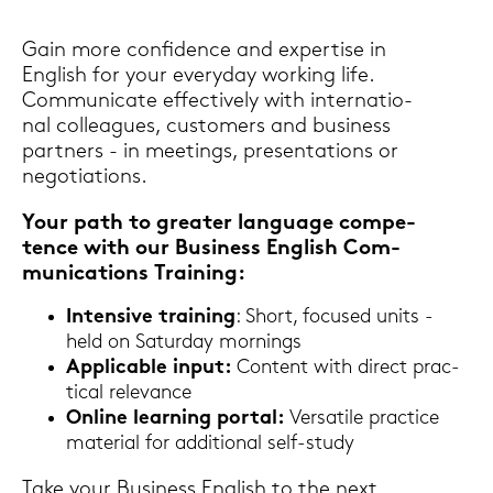
Gain more con­fi­dence and ex­per­ti­se in
Eng­lish for your ever­y­day work­ing life.
Com­mu­ni­ca­te ef­fec­tive­ly with in­ter­na­tio­
nal col­le­agues, custo­mers and busi­ness
part­ners - in mee­tings, pre­sen­ta­ti­ons or
nego­tia­ti­ons.
Your path to grea­ter lan­guage com­pe­
tence with our Busi­ness Eng­lish Com­
mu­ni­ca­ti­ons Trai­ning:
In­ten­si­ve trai­ning
: Short, fo­cu­sed units -
held on Sa­tur­day mor­nings
Ap­pli­ca­ble input:
Con­tent with di­rect prac­
ti­cal re­le­van­ce
On­line lear­ning por­tal:
Ver­sa­ti­le prac­tice
ma­te­ri­al for ad­di­tio­nal self-​study
Take your Busi­ness Eng­lish to the next