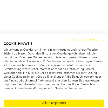
Cambridge Institut
Datenschutzerklärung
COOKIE-HINWEIS
Residenzstraße 22
Wir verwenden Cookies, um Ihnen ein komfortables und sicheres Website-
80333 München
Erlebnis zu bieten. Durch den Einsatz von Cookies gewährleisten wir die
T: +49 (0) 89 22 11 15
Funktionalität unserer Webseiten, optimieren und personalisieren unsere
Inhalte und deren Darstellung für Sie. Neben technisch notwendigen Cookies
info@cambridgeinstitut.de
setzen wir auch Cookies zur Analyse von Website-Aufrufen und zur
www.cambridgeinstitut.de
Bereitstellung statistischer Informationen für die Optimierung unserer
Webseiten ein. Mit Klick auf „Alle akzeptieren" stimmen Sie der Nutzung
dieser Cookies zu. In den „Cookie-Einstellungen", die Sie auch jederzeit über
das Fingerabdrucksymbol (links unten) erreichen, können Sie diese Auswahl
anpassen. Detaillierte Informationen zu den Cookies finden Sie auch in
unserer Datenschutzerklärung in der Fußleiste der Webseiten.
Alle akzeptieren