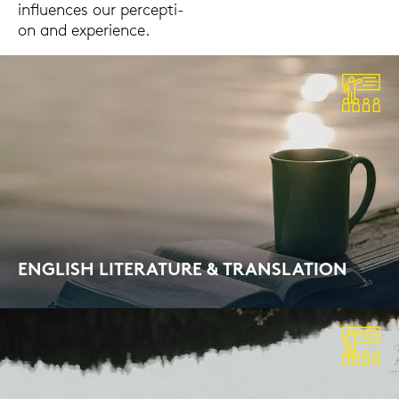
in­flu­en­ces our per­cep­ti­
on and ex­pe­ri­ence.
ENG­LISH LI­TE­RA­TU­RE & TRANS­LA­TI­ON
On-​site cour­se