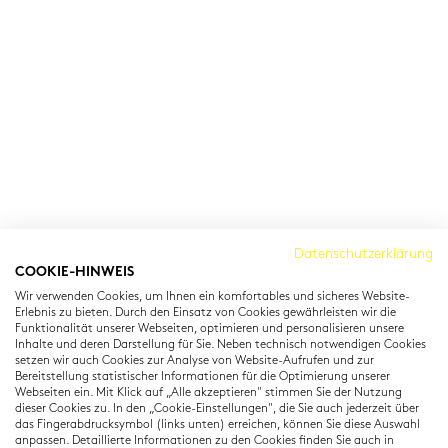
Cambridge Institut
Datenschutzerklärung
COOKIE-HINWEIS
Residenzstraße 22
Wir verwenden Cookies, um Ihnen ein komfortables und sicheres Website-
80333 München
Erlebnis zu bieten. Durch den Einsatz von Cookies gewährleisten wir die
T: +49 (0) 89 22 11 15
Funktionalität unserer Webseiten, optimieren und personalisieren unsere
Inhalte und deren Darstellung für Sie. Neben technisch notwendigen Cookies
info@cambridgeinstitut.de
setzen wir auch Cookies zur Analyse von Website-Aufrufen und zur
www.cambridgeinstitut.de
Bereitstellung statistischer Informationen für die Optimierung unserer
Webseiten ein. Mit Klick auf „Alle akzeptieren" stimmen Sie der Nutzung
dieser Cookies zu. In den „Cookie-Einstellungen", die Sie auch jederzeit über
das Fingerabdrucksymbol (links unten) erreichen, können Sie diese Auswahl
anpassen. Detaillierte Informationen zu den Cookies finden Sie auch in