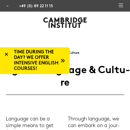
+49 (0) 89 22 11 15
TIME DURING THE
Lan­guage & Cul­tu­re
DAY? WE OFFER
INTENSIVE ENGLISH
Eng­lish Lan­guage & Cul­tu­
COURSES!
re
Lan­guage can be a
Through lan­guage, we
simp­le means to get
can em­bark on a jour­