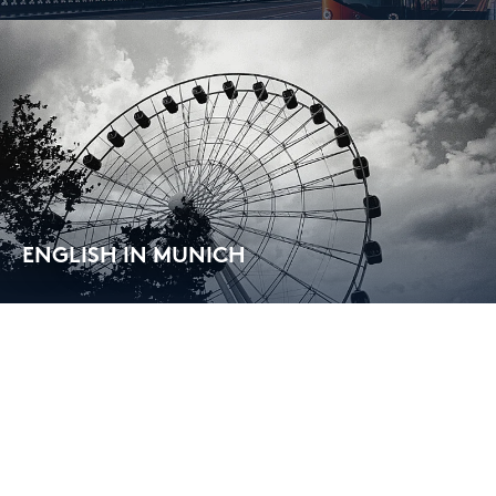
Im­mersi­ve ex­pe­ri­ence in Lon­don
ENG­LISH IN MU­NICH
Eng­lish Li­te­ra­tu­re & Cul­tu­re in Mu­nich