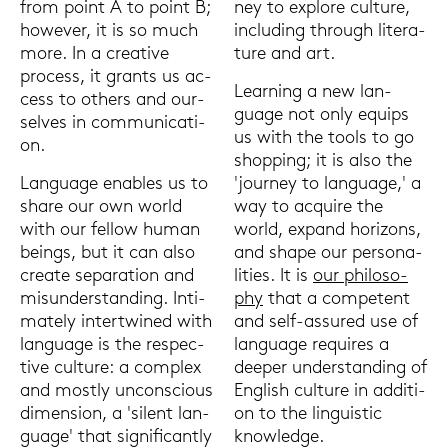
from point A to point B;
ney to ex­plo­re cul­tu­re,
howe­ver, it is so much
in­clu­ding through li­te­ra­
more. In a crea­ti­ve
tu­re and art.
process, it grants us ac­
Lear­ning a new lan­
cess to others and our­
guage not only equips
sel­ves in com­mu­ni­ca­ti­
us with the tools to go
on.
shop­ping; it is also the
Lan­guage en­ables us to
'jour­ney to lan­guage,' a
share our own world
way to acqui­re the
with our fel­low human
world, ex­pand ho­ri­zons,
beings, but it can also
and shape our per­so­na­
crea­te se­pa­ra­ti­on and
li­ties. It is
our phi­lo­so­
misun­derstan­ding. In­ti­
phy
that a com­pe­tent
ma­te­ly in­tert­wi­ned with
and self-​assured use of
lan­guage is the re­spec­
lan­guage re­qui­res a
ti­ve cul­tu­re: a com­plex
deeper un­der­stan­ding of
and most­ly un­con­sci­ous
Eng­lish cul­tu­re in ad­di­ti­
di­men­si­on, a 'si­lent lan­
on to the lin­gu­i­stic
guage' that si­gni­fi­cant­ly
know­ledge.