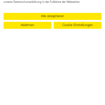
unserer Datenschutzerklärung in der Fußleiste der Webseiten.
Alle akzeptieren
Ablehnen
Cookie-Einstellungen
© 2026 Cambridge Institut GmbH
Imprint
T&Cs
Data protection
LinkedIn