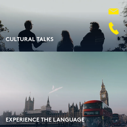
CUL­TU­RAL TALKS
On-​site offer
EX­PE­RI­ENCE THE LAN­GUAGE