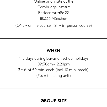
On­line or on-​site at the
Cam­bridge In­sti­tut
Re­si­denz­stra­ße 22
80333 Mün­chen
(ONL = on­line cour­se, F2F = in-​person cour­se)
WHEN
4-5 days du­ring Ba­va­ri­an school ho­li­days
09:30am – 12.20pm
3 tu* of 50 min. each (incl. 10 min. break)
(*tu = tea­ching unit)
GROUP SIZE