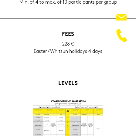
Min. of 4 to max. of 10 par­ti­ci­pants per group
FEES
228 €
Eas­ter / Whits­un ho­li­days 4 days
LE­VELS