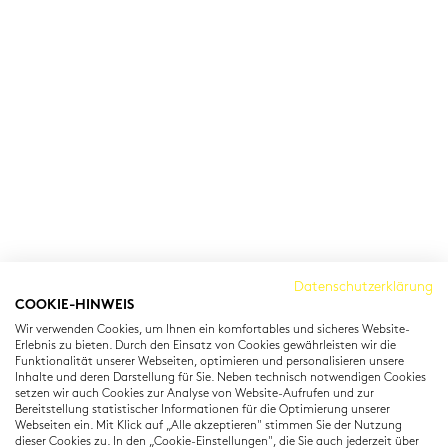
Cambridge Institut
Datenschutzerklärung
COOKIE-HINWEIS
Residenzstraße 22
Wir verwenden Cookies, um Ihnen ein komfortables und sicheres Website-
80333 München
Erlebnis zu bieten. Durch den Einsatz von Cookies gewährleisten wir die
T: +49 (0) 89 22 11 15
Funktionalität unserer Webseiten, optimieren und personalisieren unsere
Inhalte und deren Darstellung für Sie. Neben technisch notwendigen Cookies
info@cambridgeinstitut.de
setzen wir auch Cookies zur Analyse von Website-Aufrufen und zur
www.cambridgeinstitut.de
Bereitstellung statistischer Informationen für die Optimierung unserer
Webseiten ein. Mit Klick auf „Alle akzeptieren" stimmen Sie der Nutzung
dieser Cookies zu. In den „Cookie-Einstellungen", die Sie auch jederzeit über