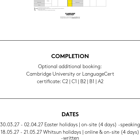
COM­PLE­TI­ON
Op­tio­nal ad­di­tio­nal boo­king:
Cam­bridge Uni­ver­si­ty or Lan­guageCert
cer­ti­fi­ca­te: C2 | C1 | B2 | B1 | A2
DATES
30.03.27 - 02.04.27 Eas­ter ho­li­days | on-​site (4 days) -​speaking
18.05.27 - 21.05.27 Whits­un ho­li­days | on­line & on-​site (4 days)
-​written