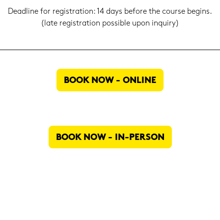
Dead­line for re­gis­tra­ti­on: 14 days be­fo­re the cour­se be­gins.
(late re­gis­tra­ti­on pos­si­ble upon in­quiry)
BOOK NOW - ON­LINE
BOOK NOW - IN-​PERSON