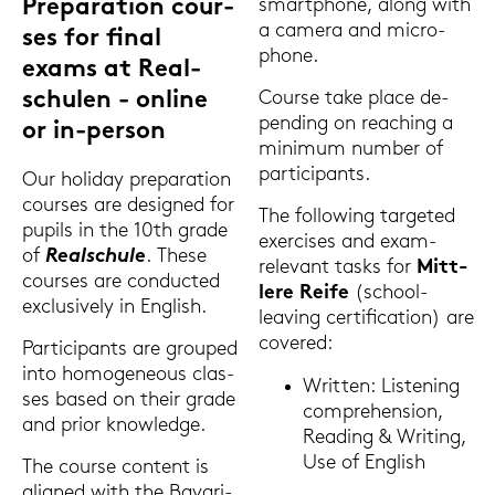
Pre­pa­ra­ti­on cour­
smart­pho­ne, along with
a ca­me­ra and mi­cro­
ses for final
pho­ne.
exams at Re­al­
schu­len - on­line
Cour­se take place de­
pen­ding on rea­ching a
or in-​person
mi­ni­mum num­ber of
par­ti­ci­pants.
Our ho­li­day pre­pa­ra­ti­on
cour­ses are de­si­gned for
The fol­lo­wing tar­ge­ted
pu­pils in the 10th grade
ex­er­cises and exam-​
of
Re­al­schu­le
. These
relevant tasks for
Mitt­
cour­ses are con­duc­ted
le­re Reife
(school-​
ex­clu­si­ve­ly in Eng­lish.
leaving cer­ti­fi­ca­ti­on) are
co­ver­ed:
Par­ti­ci­pants are grou­ped
into ho­mo­ge­neous clas­
Writ­ten: Lis­te­ning
ses based on their grade
com­pre­hen­si­on,
and prior know­ledge.
Rea­ding & Wri­ting,
Use of Eng­lish
The cour­se con­tent is
ali­gned with the Ba­va­ri­