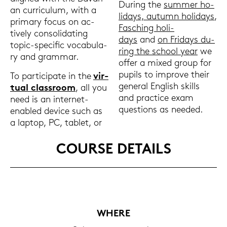
Du­ring the
sum­mer ho­
an cur­ri­cu­lum, with a
li­days, au­tumn ho­li­days
,
pri­ma­ry focus on ac­
Fa­sching ho­li­
tive­ly con­so­li­da­ting
days
and
on Fri­days du­
topic-​specific vo­ca­bu­la­
ring the school year
we
ry and gram­mar.
offer a mixed group for
pu­pils to im­pro­ve their
To par­ti­ci­pa­te in the
vir­
ge­ne­ral Eng­lish skills
tu­al class­room
, all you
and prac­tice exam
need is an internet-​
ques­ti­ons as nee­ded.
enabled de­vice such as
a lap­top, PC, ta­blet, or
COUR­SE DE­TAILS
WHERE