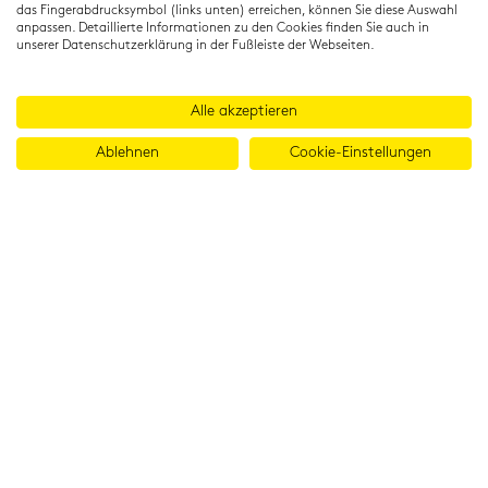
das Fingerabdrucksymbol (links unten) erreichen, können Sie diese Auswahl
anpassen. Detaillierte Informationen zu den Cookies finden Sie auch in
unserer Datenschutzerklärung in der Fußleiste der Webseiten.
Alle akzeptieren
Ablehnen
Cookie-Einstellungen
© 2026 Cambridge Institut GmbH
Imprint
T&Cs
Data protection
LinkedIn