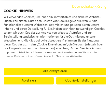
Cambridge Institut
Datenschutzerklärung
COOKIE-HINWEIS
Residenzstraße 22
Wir verwenden Cookies, um Ihnen ein komfortables und sicheres Website-
80333 München
Erlebnis zu bieten. Durch den Einsatz von Cookies gewährleisten wir die
T: +49 (0) 89 22 11 15
Funktionalität unserer Webseiten, optimieren und personalisieren unsere
Inhalte und deren Darstellung für Sie. Neben technisch notwendigen Cookies
info@cambridgeinstitut.de
setzen wir auch Cookies zur Analyse von Website-Aufrufen und zur
www.cambridgeinstitut.de
Bereitstellung statistischer Informationen für die Optimierung unserer
Webseiten ein. Mit Klick auf „Alle akzeptieren" stimmen Sie der Nutzung
dieser Cookies zu. In den „Cookie-Einstellungen", die Sie auch jederzeit über
das Fingerabdrucksymbol (links unten) erreichen, können Sie diese Auswahl
anpassen. Detaillierte Informationen zu den Cookies finden Sie auch in
unserer Datenschutzerklärung in der Fußleiste der Webseiten.
Alle akzeptieren
Ablehnen
Cookie-Einstellungen
© 2026 Cambridge Institut GmbH