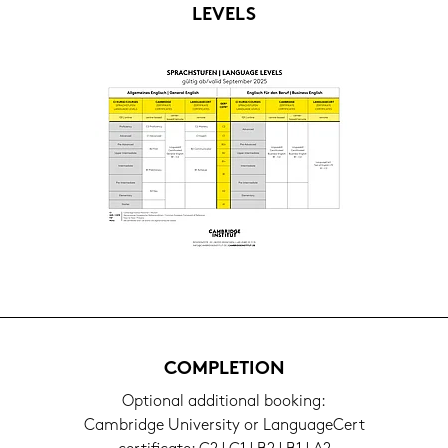
LE­VELS
COM­PLE­TI­ON
Op­tio­nal ad­di­tio­nal boo­king:
Cam­bridge Uni­ver­si­ty or Lan­guageCert