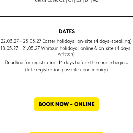
cer­ti­fi­ca­te: C2 | C1 | B2 | B1 | A2
DATES
22.03.27 - 25.03.27 Eas­ter ho­li­days | on-​site (4 days-​speaking)
18.05.27 - 21.05.27 Whits­un ho­li­days | on­line & on-​site (4 days-​
written)
Dead­line for re­gis­tra­ti­on: 14 days be­fo­re the cour­se be­gins.
(late re­gis­tra­ti­on pos­si­ble upon in­quiry)
BOOK NOW - ON­LINE