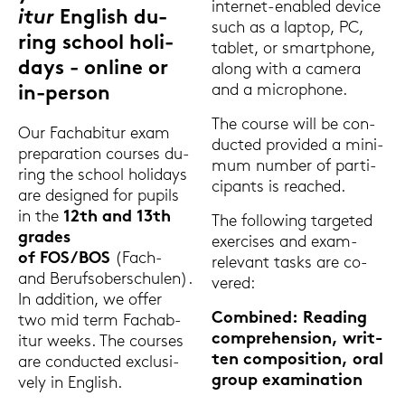
internet-​enabled de­vice
itur
Eng­lish du­
such as a lap­top, PC,
ring school ho­li­
ta­blet, or smart­pho­ne,
days - on­line or
along with a ca­me­ra
and a mi­cro­pho­ne.
in-​person
The cour­se will be con­
Our Fach­ab­itur exam
duc­ted pro­vi­ded a mi­ni­
pre­pa­ra­ti­on cour­ses du­
mum num­ber of par­ti­
ring the school ho­li­days
ci­pants is re­a­ched.
are de­si­gned for pu­pils
in the
12th and 13th
The fol­lo­wing tar­ge­ted
gra­des
ex­er­cises and exam-​
of FOS/BOS
(Fach-
relevant tasks are co­
and Be­rufs­ober­schu­len).
ver­ed:
In ad­di­ti­on, we offer
Com­bi­ned: Rea­ding
two mid term Fach­ab­
com­pre­hen­si­on, writ­
itur weeks. The cour­ses
ten com­po­si­ti­on, oral
are con­duc­ted ex­clu­si­
group ex­ami­na­ti­on
ve­ly in Eng­lish.