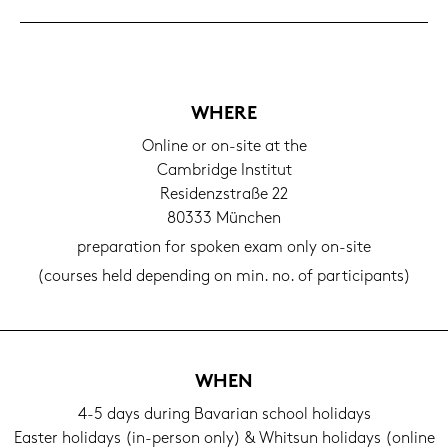
WHERE
On­line or on-​site at the
Cam­bridge In­sti­tut
Re­si­denz­stra­ße 22
80333 Mün­chen
pre­pa­ra­ti­on for spo­ken exam only on-​site
(cour­ses held de­pen­ding on min. no. of par­ti­ci­pants)
WHEN
4-5 days du­ring Ba­va­ri­an school ho­li­days
Eas­ter ho­li­days (in-​person only) & Whits­un ho­li­days (on­line