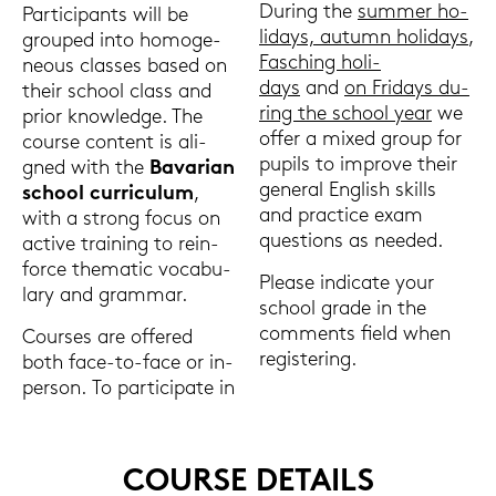
Du­ring the
sum­mer ho­
Par­ti­ci­pants will be
li­days, au­tumn ho­li­days
,
grou­ped into ho­mo­ge­
Fa­sching ho­li­
neous clas­ses based on
days
and
on Fri­days du­
their school class and
ring the school year
we
prior know­ledge. The
offer a mixed group for
cour­se con­tent is ali­
pu­pils to im­pro­ve their
gned with the
Ba­va­ri­an
ge­ne­ral Eng­lish skills
school cur­ri­cu­lum
,
and prac­tice exam
with a strong focus on
ques­ti­ons as nee­ded.
ac­ti­ve trai­ning to rein­
for­ce the­ma­tic vo­ca­bu­
Plea­se in­di­ca­te your
la­ry and gram­mar.
school grade in the
comments field when
Cour­ses are of­fe­red
re­gis­te­ring.
both face-​to-face or in-​
person. To par­ti­ci­pa­te in
COUR­SE DE­TAILS