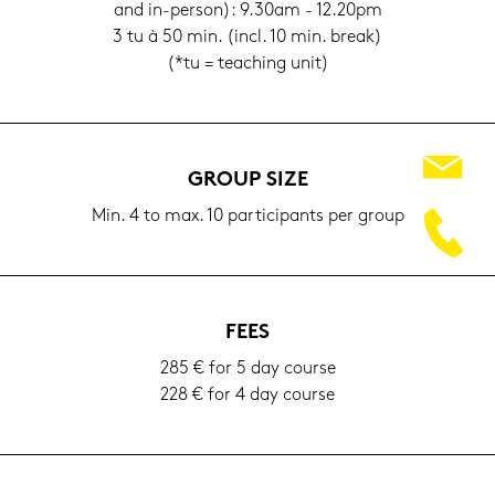
and in-​person): 9.30am - 12.20pm
3 tu à 50 min. (incl. 10 min. break)
(*tu = tea­ching unit)
GROUP SIZE
Min. 4 to max. 10 par­ti­ci­pants per group
FEES
285 € for 5 day cour­se
228 € for 4 day cour­se