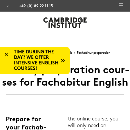
+49 (0) 89 22 11 15
TIME DURING THE
Eng­lish cour­ses
Eng­lish for Pu­pils
Fach­ab­itur pre­pa­ra­ti­on
DAY? WE OFFER
INTENSIVE ENGLISH
Ho­li­day pre­pa­ra­ti­on cour­
COURSES!
ses for Fach­ab­itur Eng­lish
Pre­pa­re for
the on­line cour­se, you
will only need an
your
Fach­ab­