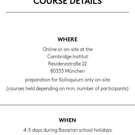
COUR­SE DE­TAILS
WHERE
On­line or on-​site at the
Cam­bridge In­sti­tut
Re­si­denz­stra­ße 22
80333 Mün­chen
pre­pa­ra­ti­on for Kol­lo­qui­um only on-​site
(cour­ses held de­pen­ding on min. num­ber of par­ti­ci­pants)
WHEN
4-5 days du­ring Ba­va­ri­an school ho­li­days