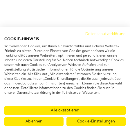
Cambridge Institut
Datenschutzerklärung
COOKIE-HINWEIS
Residenzstraße 22
Wir verwenden Cookies, um Ihnen ein komfortables und sicheres Website-
80333 München
Erlebnis zu bieten. Durch den Einsatz von Cookies gewährleisten wir die
T: +49 (0) 89 22 11 15
Funktionalität unserer Webseiten, optimieren und personalisieren unsere
Inhalte und deren Darstellung für Sie. Neben technisch notwendigen Cookies
info@cambridgeinstitut.de
setzen wir auch Cookies zur Analyse von Website-Aufrufen und zur
www.cambridgeinstitut.de
Bereitstellung statistischer Informationen für die Optimierung unserer
Webseiten ein. Mit Klick auf „Alle akzeptieren" stimmen Sie der Nutzung
dieser Cookies zu. In den „Cookie-Einstellungen", die Sie auch jederzeit über
das Fingerabdrucksymbol (links unten) erreichen, können Sie diese Auswahl
anpassen. Detaillierte Informationen zu den Cookies finden Sie auch in
unserer Datenschutzerklärung in der Fußleiste der Webseiten.
Alle akzeptieren
Ablehnen
Cookie-Einstellungen