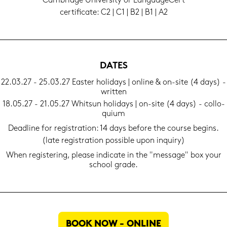
Cam­bridge Uni­ver­si­ty or Lan­guageCert
cer­ti­fi­ca­te: C2 | C1 | B2 | B1 | A2
DATES
22.03.27 - 25.03.27 Eas­ter ho­li­days | on­line & on-​site (4 days) -
writ­ten
18.05.27 - 21.05.27 Whits­un ho­li­days | on-​site (4 days) - col­lo­
qui­um
Dead­line for re­gis­tra­ti­on: 14 days be­fo­re the cour­se be­gins.
(late re­gis­tra­ti­on pos­si­ble upon in­quiry)
When re­gis­te­ring, plea­se in­di­ca­te in the "mes­sa­ge" box your
school grade.
BOOK NOW - ON­LINE