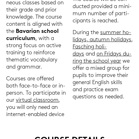
neous clas­ses based on
duc­ted pro­vi­ded a mi­ni­
their grade and prior
mum num­ber of par­ti­
know­ledge. The cour­se
ci­pants is re­a­ched.
con­tent is ali­gned with
the
Ba­va­ri­an school
Du­ring the
sum­mer ho­
cur­ri­cu­lum
, with a
li­days, au­tumn ho­li­days
,
strong focus on ac­ti­ve
Fa­sching ho­li­
trai­ning to rein­for­ce
days
and
on Fri­days du­
the­ma­tic vo­ca­bu­la­ry
ring the school year
we
and gram­mar.
offer a mixed group for
pu­pils to im­pro­ve their
Cour­ses are of­fe­red
ge­ne­ral Eng­lish skills
both face-​to-face or in-​
and prac­tice exam
person. To par­ti­ci­pa­te in
ques­ti­ons as nee­ded.
our
vir­tu­al class­room
,
you will only need an
internet-​enabled de­vice