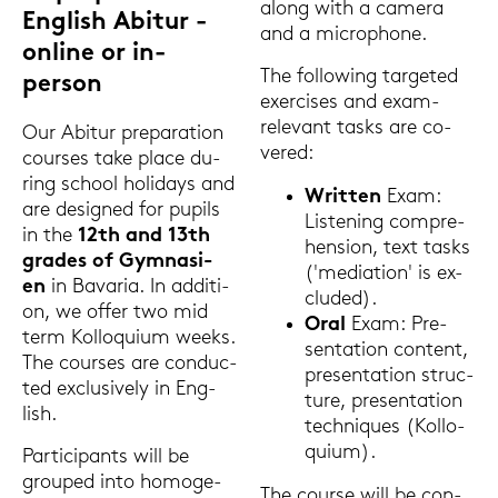
along with a ca­me­ra
Eng­lish Ab­itur -
and a mi­cro­pho­ne.
on­line or in-​
The fol­lo­wing tar­ge­ted
person
ex­er­cises and exam-​
relevant tasks are co­
Our Ab­itur pre­pa­ra­ti­on
ver­ed:
cour­ses take place du­
ring school ho­li­days and
Writ­ten
Exam:
are de­si­gned for pu­pils
Lis­te­ning com­pre­
in the
12th and 13th
hen­si­on, text tasks
gra­des of Gym­na­si­
('me­dia­ti­on' is ex­
en
in Ba­va­ria. In ad­di­ti­
clu­ded).
on, we offer two mid
Oral
Exam: Pre­
term Kol­lo­qui­um weeks.
sen­ta­ti­on con­tent,
The cour­ses are con­duc­
pre­sen­ta­ti­on struc­
ted ex­clu­si­ve­ly in Eng­
tu­re, pre­sen­ta­ti­on
lish.
tech­ni­ques (Kol­lo­
qui­um).
Par­ti­ci­pants will be
grou­ped into ho­mo­ge­
The cour­se will be con­