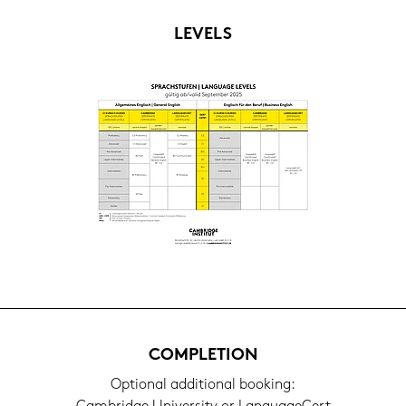
LE­VELS
COM­PLE­TI­ON
Op­tio­nal ad­di­tio­nal boo­king: