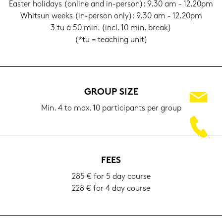
Eas­ter ho­li­days (on­line and in-​person): 9.30 am - 12.20pm
Whits­un weeks (in-​person only): 9.30 am - 12.20pm
3 tu à 50 min. (incl. 10 min. break)
(*tu = tea­ching unit)
GROUP SIZE
Min. 4 to max. 10 par­ti­ci­pants per group
FEES
285 € for 5 day cour­se
228 € for 4 day cour­se